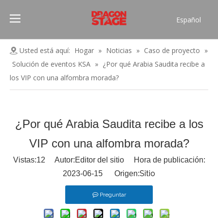
Español
Português
Pусский
Usted está aquí:
Hogar
»
Noticias
»
Caso de proyecto
»
Français
Solución de eventos KSA
»
¿Por qué Arabia Saudita recibe a
العربية
los VIP con una alfombra morada?
简体中文
English
¿Por qué Arabia Saudita recibe a los
VIP con una alfombra morada?
Vistas:
12
Autor:Editor del sitio Hora de publicación:
Sitio
2023-06-15 Origen:
Preguntar