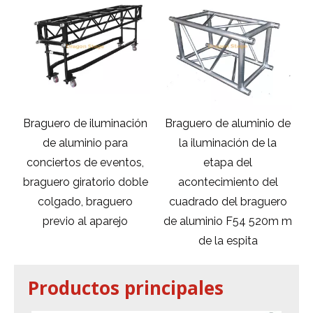
Braguero de iluminación
Braguero de aluminio de
o
de aluminio para
la iluminación de la
e
conciertos de eventos,
etapa del
t
braguero giratorio doble
acontecimiento del
,
colgado, braguero
cuadrado del braguero
previo al aparejo
de aluminio F54 520m m
de la espita
Productos principales