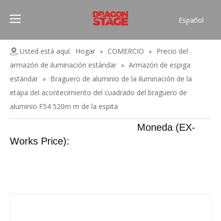
Español
Português
Pусский
Usted está aquí:
Hogar
»
COMERCIO
»
Precio del
Français
armazón de iluminación estándar
»
Armazón de espiga
العربية
estándar
»
Braguero de aluminio de la iluminación de la
简体中文
etapa del acontecimiento del cuadrado del braguero de
aluminio F54 520m m de la espita
English
Moneda (EX-
Works Price):