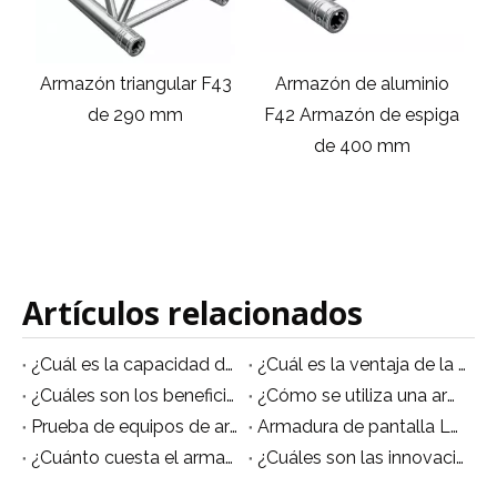
Armazón triangular F43
Armazón de aluminio
P
de 290 mm
F42 Armazón de espiga
a
de 400 mm
Artículos relacionados
¿Cuál es la capacidad de carga máxima de un sistema de truss de aluminio para eventos?
¿Cuál es la ventaja de la etapa de armadura?
¿Cuáles son los beneficios de utilizar un club truss?
¿Cómo se utiliza una armadura de club?
Prueba de equipos de armadura circular en fábrica
Armadura de pantalla LED ligera para barra ET de Changzhou
¿Cuánto cuesta el armazón del escenario?
¿Cuáles son las innovaciones y tendencias en la tecnología de armaduras escénicas?