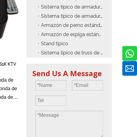
 15 Kpps
Sistema típico de armadura sin techo
Sistema típico de armadura de torre PA
Armazón de perno estándar
Armazón de espiga estándar
Stand típico
Sistema típico de truss de Layher
 S1K KTV
Send Us A Message
nda de
 onda de
onda de
100-
00