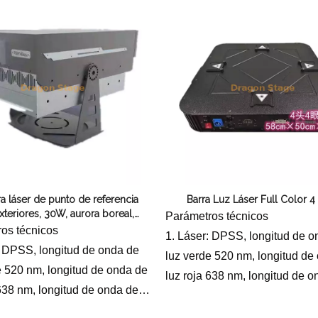
ia del láser: RGB 300
milivatios
s
Sistema de escaneo: galvanó
ma de escaneo: escaneo
escaneo de alta velocidad de
ico de motor paso a paso de
5. Modo de control: control por
isión:
voz/automático/DMX512
e control: control por
omático/DMX512
 láser de punto de referencia
Barra Luz Láser Full Color 4
xteriores, 30W, aurora boreal,
Parámetros técnicos
de ingeniería de túneles espacio-
os técnicos
1. Láser: DPSS, longitud de o
temporales
: DPSS, longitud de onda de
luz verde 520 nm, longitud de
e 520 nm, longitud de onda de
luz roja 638 nm, longitud de 
 638 nm, longitud de onda de
luz azul 445 nm
 445 nm
2 Fuente de alimentación: AC