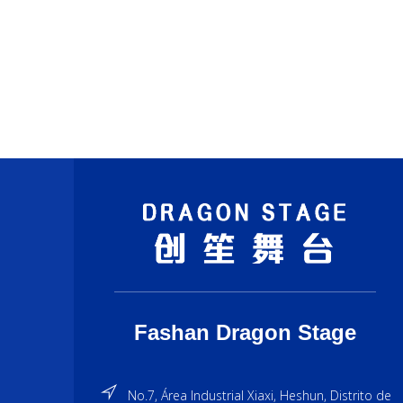
2 Fuente
240V, 50/60Hz
240V, 5
3 Potencia del láser: RGB 1000
3 Potenc
milivatios
milivatio
Sistema de escaneo: galvanómetro de
Sistema 
escaneo de alta velocidad de 15 Kpps
escaneo 
5. Modo de control: control por
5. Modo d
voz/automático/DMX512/ILDA
voz/aut
Fashan Dragon Stage
No.7, Área Industrial Xiaxi, Heshun, Distrito de