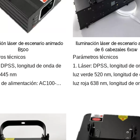
ión láser de escenario animado
Iluminación láser de escenario
B500
de 6 cabezales 6x1w
os técnicos
Parámetros técnicos
: DPSS, longitud de onda de
1. Láser: DPSS, longitud de o
: 445 nm
luz verde 520 nm, longitud de
 de alimentación: AC100-
luz roja 638 nm, longitud de 
0/60Hz
luz azul 445 nm
ia del láser: B500 mW
2 Fuente de alimentación: AC
ma de escaneo: 15K/escaneo
240V, 50/60Hz
ico de motor paso a paso de
3 Potencia del láser: RGB 10
isión
milivatios
e control: control por
Sistema de escaneo: galvanó