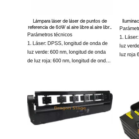
H
Lámpara láser de láser de puntos de
Ilumina
referencia de 60W al aire libre al aire libre
Parámetr
impermeabilizando el edificio de
Parámetros técnicos
1. Láser
ingeniería de iluminación de manchas
1. Láser: DPSS, longitud de onda de
luz verd
luz verde: 600 nm, longitud de onda
luz roja
de luz roja: 600 nm, longitud de onda
luz azul
de luz azul: 800 nm
2 Fuente
2 Fuente de alimentación: AC100-
240V, 5
240V, 50/60Hz
3 Potenc
3 Potencia del láser: RGB 60000
milivatio
milivatios
Sistema 
Sistema de escaneo: galvanómetro de
escaneo 
escaneo de alta velocidad de 50 Kpps
5. Modo d
5. Modo de control: control por
voz/aut
voz/automático/DMX512/ILDA