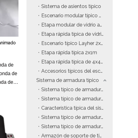
Sistema de asientos típico
Escenario modular típico de 2x1 m
Etapa modular de vidrio acrílico de 4x4ft
Etapa rápida típica de vidrio acrílico
 animado
Escenario típico Layher 2x1m
Etapa rápida típica 2x1m
Etapa rápida típica de 4x4 pies
nda de
Accesorios típicos del escenario
 onda de
Sistema de armadura típico
onda de
Sistema típico de armadura de techo con estructura en A
Sistema típico de armadura de techo curvo
100-
Característica típica del sistema de truss
00
Sistema típico de armadura de techo plano
Sistema típico de armadura Gentry
metro de
Armazón de soporte de tierra LED típico