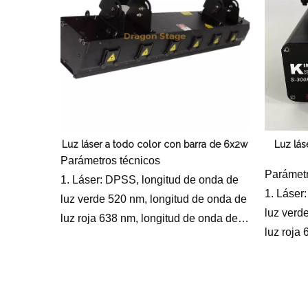
sistemático de motor paso a paso de
voz/aut
alta precisión
5. Modo de control: control por
voz/automático/DMX512
Luz láser a todo color con barra de 6x2w
Luz lás
Parámetros técnicos
Parámetr
1. Láser: DPSS, longitud de onda de
1. Láser
luz verde 520 nm, longitud de onda de
luz verd
luz roja 638 nm, longitud de onda de
luz roja
luz azul 445 nm
luz azul
2 Fuente de alimentación: AC100-
2 Fuente
240V, 50/60Hz
240V, 5
3 Potencia del láser: RGB2000