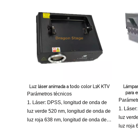
3 Potenc
milivatios
milivatio
Sistema de escaneo: galvanómetro de
4. Siste
escaneo de alta velocidad de 20 Kpps
sistemát
5. Modo de control: control por
alta prec
voz/automático/DMX512
5. Modo d
voz/aut
Luz láser animada a todo color L1K KTV
Lámpara
para e
Parámetros técnicos
edificio 
Parámetr
1. Láser: DPSS, longitud de onda de
1. Láser
luz verde 520 nm, longitud de onda de
luz verd
luz roja 638 nm, longitud de onda de
luz roja
luz azul 445 nm
luz azul
2 Fuente de alimentación: AC100-