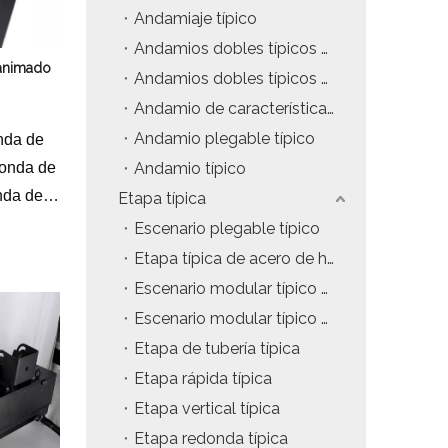
Andamiaje típico
tos
Precio del estuche de vuelo
Andamios dobles típicos con escaleras colgantes
 animado
da
Precio de la maquinaria de escenario
Andamios dobles típicos con escaleras de inclinación
Andamio de características típicas
Precio de la carpa para eventos
Andamio plegable típico
nda de
Precio del andamio de aluminio
 onda de
Andamio típico
onda de
Etapa típica
producto tipico
Escenario plegable típico
100-
Etapa típica de acero de hierro
Escenario modular típico de 4x4 pies
00
Escenario modular típico de 4x8 pies
Etapa de tubería típica
metro de
Etapa rápida típica
 15 Kpps
Etapa vertical típica
Etapa redonda típica