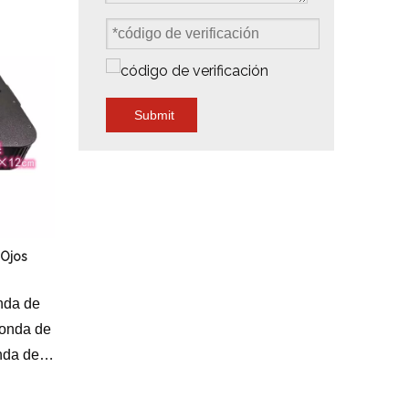
metro de
 20 Kpps
Submit
 Ojos
nda de
 onda de
onda de
100-