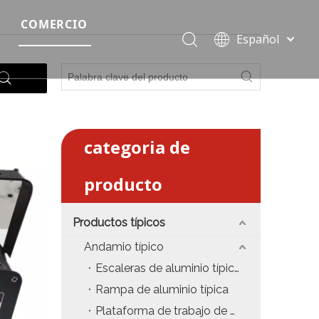
COMERCIO
Español
Precio del escenario modular
Português
Pусский
Precio de etapa rápida
Français
Precio de la etapa del evento
العربية
简体中文
categoria de
Precio del armazón de iluminación estándar
English
producto
Precio de la armadura del techo
Precio de productos relevantes de armadura
Productos típicos
Precio de iluminación de escenario
Andamio típico
Escaleras de aluminio típicas
Precio del sonido del escenario
Rampa de aluminio típica
fiesta
Precio de necesidades de eventos
Plataforma de trabajo de aluminio típica