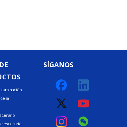
00 mW/4
nómetro
 de 20
 DE
SÍGANOS
UCTOS
iluminación
scena
scenario
de escenario