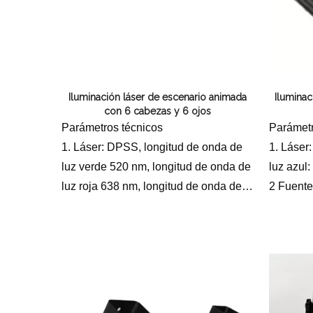
Iluminación láser de escenario animada
Iluminac
con 6 cabezas y 6 ojos
Parámetros técnicos
Parámetr
1. Láser: DPSS, longitud de onda de
1. Láser
luz verde 520 nm, longitud de onda de
luz azul
luz roja 638 nm, longitud de onda de
2 Fuente
luz azul 445 nm
240V, 5
2 Fuente de alimentación: AC100-
3 Potenc
240V, 50/60Hz
4. Siste
3 Potencia del láser: RGB 500
sistemát
milivatios
alta prec
4. Sistema de escaneo: escaneo
5. Modo d