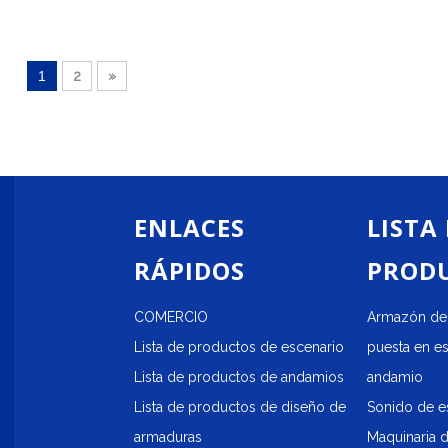
 de alimentación: AC100-
240V, 50/60Hz
0/60Hz
3 potencia del láser: RGB 30
ia del láser: RGB 30000
1
2
»
Uds.
s
4 Sistema de escaneo: galva
de escaneo: galvanómetro de
de escaneo de alta velocidad
de alta velocidad de 50 Kpps
Kpps
e control: control por
5. Modo de control: control por
omático/DMX512/ILDA
ENLACES
LISTA
voz/automático/DMX512
RÁPIDOS
PROD
COMERCIO
Armazón de 
Lista de productos de escenario
puesta en e
Lista de productos de andamios
andamio
Lista de productos de diseño de
Sonido de e
armaduras
Maquinaria 