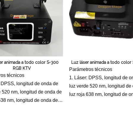
omático/DMX512
escaneo de alta velocidad de
5. Modo de control: control por
voz/automático/DMX512
er animada a todo color S-300
Luz láser animada a todo color
RGB KTV
Parámetros técnicos
os técnicos
1. Láser: DPSS, longitud de o
: DPSS, longitud de onda de
luz verde 520 nm, longitud de
e 520 nm, longitud de onda de
luz roja 638 nm, longitud de 
 638 nm, longitud de onda de
luz azul 445 nm
 445 nm
2 Fuente de alimentación: AC
 de alimentación: AC100-
240V, 50/60Hz
0/60Hz
3 Potencia del láser: RGB 10