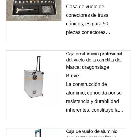
Casa de vuelo de
conectores de truss
cónicos, es para 50
piezas conectores
cónicos y 100 alfileres
Caja de aluminio profesional
del vuelo de la carretilla de
herramientas para la caja de
Marca:
dragonstage
envío del equipo del partido
Breve:
La construcción de
aluminio, conocida por su
resistencia y durabilidad
inherentes, constituye la
columna vertebral de este
estuche.Puede soportar los
Caja de vuelo de aluminio
rigores de los viajes y