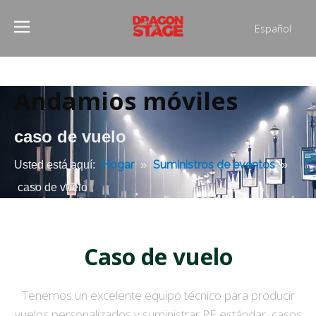
Español
Português
Pусский
Français
Andamios móviles
العربية
简体中文
caso de vuelo
English
Hogar
Suministros de eventos
Usted está aquí:
»
»
caso de vuelo
Caso de vuelo
Tenemos un excelente equipo técnico para producir
vuelos personalizados y suministrar PE estándar, casos