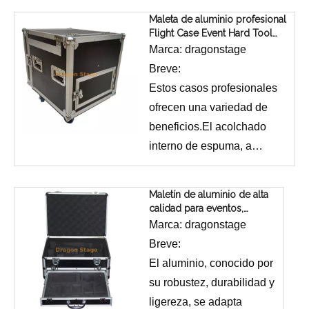
la manipulación
Maleta de aluminio profesional
frecuentes.Este metal,
Flight Case Event Hard Tool
Case
famoso por su robustez,
Marca:
dragonstage
protege los delicados y
Breve:
costosos instrumentos
Estos casos profesionales
que contiene contra
ofrecen una variedad de
impactos, golpes y
beneficios.El acolchado
peligros ambientales.Su
interno de espuma, a
naturaleza liviana, en
menudo personalizable
comparación con otros
para adaptarse a equipos
Maletín de aluminio de alta
materiales duraderos,
específicos, proporciona
calidad para eventos,
hace que sea más fácil
estuche personalizado con
una amortiguación y
Marca:
dragonstage
espuma
de maniobrar y
absorción de impactos
Breve:
transportar,
excepcionales.Sus sellos
El aluminio, conocido por
particularmente cuando
resistentes al agua y su
su robustez, durabilidad y
está completamente
construcción resistente a la
ligereza, se adapta