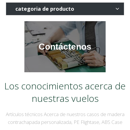
transporte.El formato de
categoria de producto
maletín proporciona una
estética profesional,
transformando un simple
portaherramientas en una
Contáctenos
pieza llamativa que refleja
el compromiso del
propietario con la calidad y
la organización.
Los conocimientos acerca de
nuestras vuelos
Artículos técnicos Acerca de nuestros casos de madera
contrachapada personalizada, PE Flightase, ABS Case