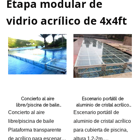
Etapa modular de
vidrio acrílico de 4x4ft
Concierto al aire
Escenario portátil de
libre/piscina de baile
aluminio de cristal acrílico
Plataforma transparente de
para cubierta de piscina,
Concierto al aire
Escenario portátil de
acrílico para escenario para
altura 1,2-2m, 15x5m
libre/piscina de baile
aluminio de cristal acrílico
hotel resort 19,52x19,52m
Plataforma transparente
para cubierta de piscina,
1,2-2m
de acrílico para escenario
altura 1,2-2m,