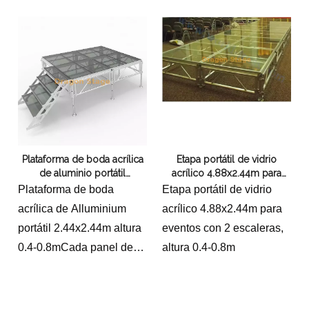
altura ajustable (0,4-0,8
m). ¡Perfecto para desfiles
de moda!
Plataforma de boda acrílica
Etapa portátil de vidrio
de aluminio portátil
acrílico 4.88x2.44m para
2.44x2.44m altura 0.4-0.8m
eventos
Plataforma de boda
Etapa portátil de vidrio
acrílica de Alluminium
acrílico 4.88x2.44m para
portátil 2.44x2.44m altura
eventos con 2 escaleras,
0.4-0.8mCada panel de
altura 0.4-0.8m
etapa es de 4x4 pies, total
8x8ft, altura 2.6 pies