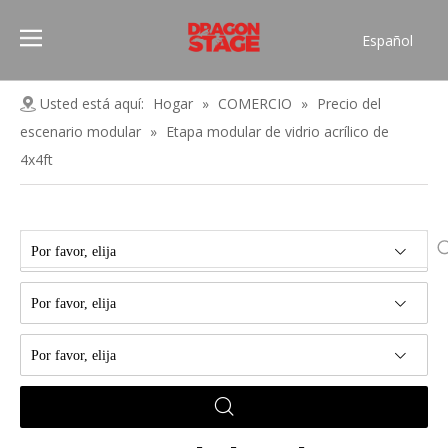
Español
Português
Pусский
Usted está aquí:
Hogar
»
COMERCIO
»
Precio del
Français
escenario modular
»
Etapa modular de vidrio acrílico de
العربية
4x4ft
简体中文
English
Por favor, elija
Por favor, elija
Por favor, elija