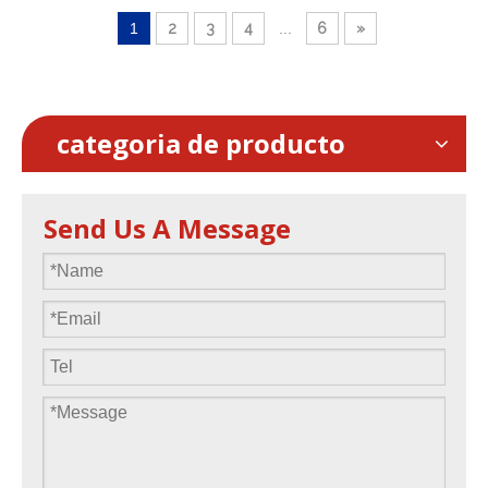
1
2
3
4
...
6
»
categoria de producto
Send Us A Message