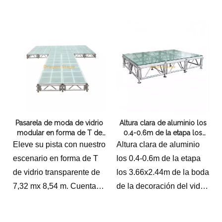
aluminio, altura ajustable
interiores.El escenario
de 0,4 a 0,8 m y 2 juegos
transparente de 9 piezas
de escaleras. ¡Perfecto
mide 1,22x1,22 m y un
para eventos!
panel
Los tamaños totales son
3,66x3,66m con 2
escaleras con alturas de
0,4-0,8m y 0,8-1,2m para
diferentes usos.
Pasarela de moda de vidrio
Altura clara de aluminio los
modular en forma de T de
0.4-0.6m de la etapa los
7,32 x 8,54 m con marco de
3.66x2.44m de la boda de la
Eleve su pista con nuestro
Altura clara de aluminio
escenario de aluminio
decoración del vidrio
escenario en forma de T
los 0.4-0.6m de la etapa
ajustable
acrílico
de vidrio transparente de
los 3.66x2.44m de la boda
7,32 mx 8,54 m. Cuenta
de la decoración del vidrio
con un marco de aleación
acrílicoescaleras de
de aluminio duradero y
cristal ajustables