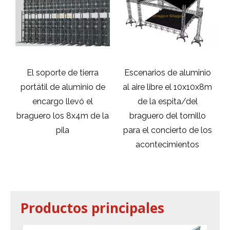
e
El soporte de tierra
Escenarios de aluminio
/
portátil de aluminio de
al aire libre el 10x10x8m
ra
encargo llevó el
de la espita/del
braguero los 8x4m de la
braguero del tornillo
/
pila
para el concierto de los
acontecimientos
f
Productos principales