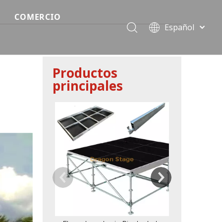
COMERCIO
Español
Precio del escenario modular
Português
Pусский
Precio de etapa rápida
Productos
Français
principales
Precio de la etapa del evento
العربية
简体中文
Precio del armazón de iluminación estándar
English
Sistema 14.64
de la etapa 
Precio de la armadura del techo
Lock E
Precio de productos relevantes de armadura
Precio de iluminación de escenario
Precio del sonido del escenario
fiesta
Precio de necesidades de eventos