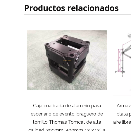
Productos relacionados
il modular
Caja cuadrada de aluminio para
Armazó
a etapa el
escenario de evento, braguero de
plata 
nto del
tornillo Thomas Tomcat de alta
aire lib
calidad, 300mm, 400mm, 12''x 12'', a