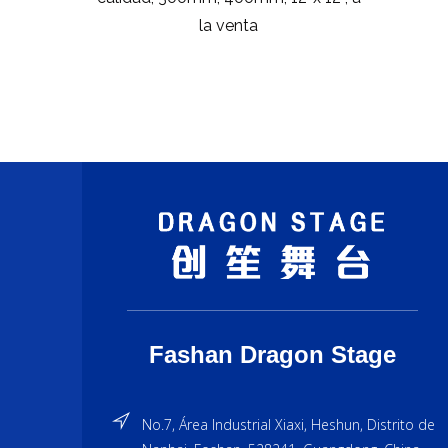
la venta
Fashan Dragon Stage
No.7, Área Industrial Xiaxi, Heshun, Distrito de