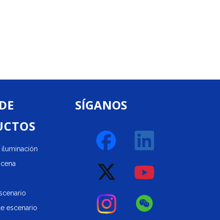
escen
con
 DE
SÍGANOS
UCTOS
iluminación
scena
scenario
de escenario