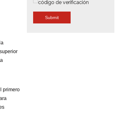
Submit
la
superior
ta
l primero
ara
es