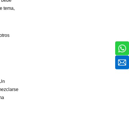
l bebé
se tema,
otros
 Un
mezclarse
ma