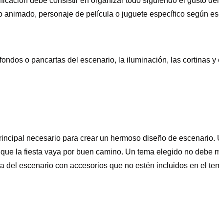
ificación debe consistir en organizar todo siguiendo el gusto de
o animado, personaje de película o juguete específico según e
ondos o pancartas del escenario, la iluminación, las cortinas y 
principal necesario para crear un hermoso diseño de escenario.
 que la fiesta vaya por buen camino. Un tema elegido no debe 
ea del escenario con accesorios que no estén incluidos en el te