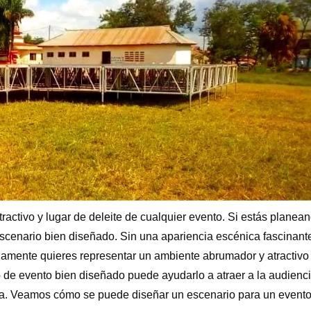
erramientas y accesorios de escenario
Caja de embalaje para even
Joyería para eventos de bo
ractivo y lugar de deleite de cualquier evento. Si estás planea
scenario bien diseñado. Sin una apariencia escénica fascinante
bviamente quieres representar un ambiente abrumador y atractivo
io de evento bien diseñado puede ayudarlo a atraer a la audienc
ta. Veamos cómo se puede diseñar un escenario para un evento