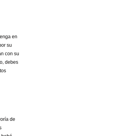
 tenga en
por su
án con su
so, debes
tos
oría de
s