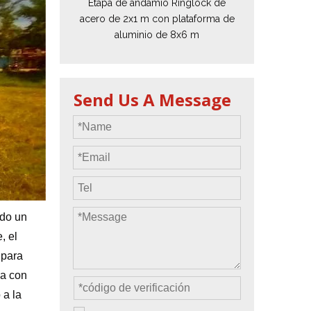
Etapa de andamio Ringlock de
acero de 2x1 m con plataforma de
tos
Precio del estuche de vuelo
aluminio de 8x6 m
da
Precio de la maquinaria de escenario
Precio de la carpa para eventos
Send Us A Message
Precio del andamio de aluminio
producto tipico
ndo un
, el
 para
ia con
 a la