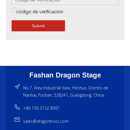
Submit
Fashan Dragon Stage
No.7, Área Industrial Xiaxi, Heshun, Distrito de
Nanhai, Foshan, 528241, Guangdong, China.
+86 136 3132 8997
sales@dragontruss.com