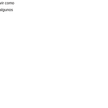
rvir como
 algunos