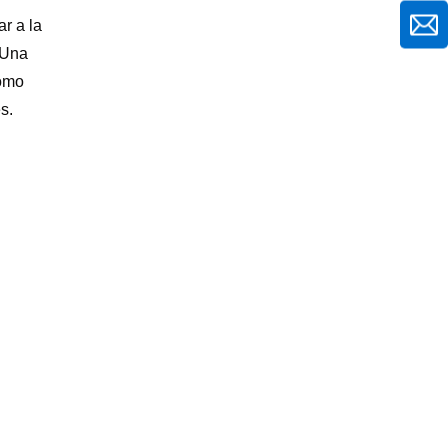
r a la
.Una
como
s.