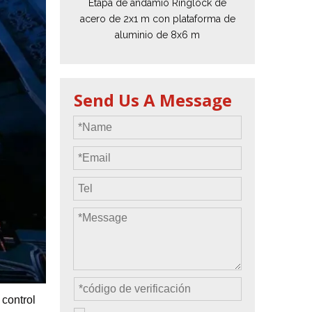
Etapa de andamio Ringlock de
acero de 2x1 m con plataforma de
tos
Precio del estuche de vuelo
aluminio de 8x6 m
da
Precio de la maquinaria de escenario
Precio de la carpa para eventos
Send Us A Message
Precio del andamio de aluminio
producto tipico
 control