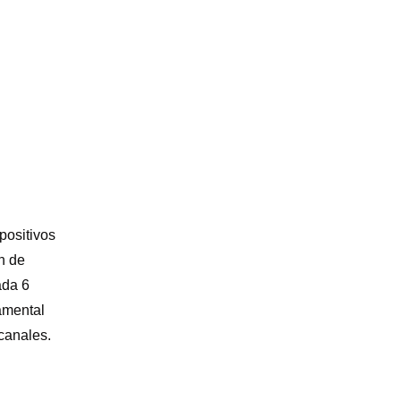
positivos
n de
ada 6
damental
 canales.