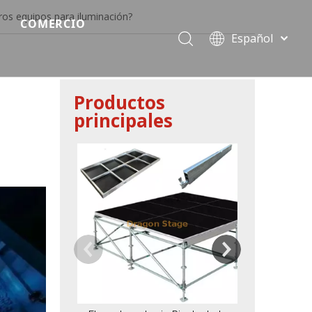
os equipos para iluminación?
COMERCIO
Español
Precio del escenario modular
Português
Pусский
Precio de etapa rápida
Productos
Français
principales
Precio de la etapa del evento
العربية
简体中文
Precio del armazón de iluminación estándar
English
Sistema 14.64
de la etapa 
Precio de la armadura del techo
Lock E
Precio de productos relevantes de armadura
Precio de iluminación de escenario
Precio del sonido del escenario
fiesta
Precio de necesidades de eventos