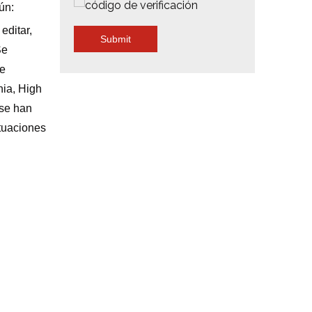
ún:
editar,
Submit
Se
de
nia, High
 se han
ctuaciones