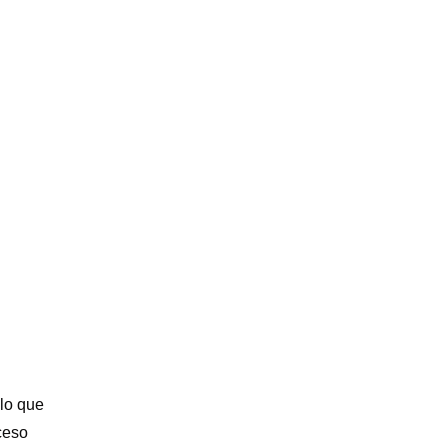
n
 lo que
ceso