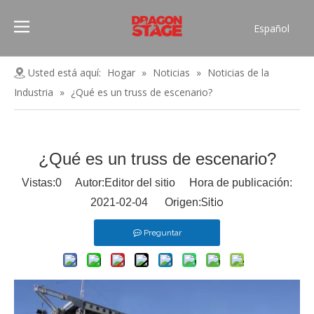
Español
Português
Pусский
Usted está aquí:
Hogar
»
Noticias
»
Noticias de la
Français
Industria
»
¿Qué es un truss de escenario?
العربية
简体中文
English
¿Qué es un truss de escenario?
Vistas:
0
Autor:Editor del sitio Hora de publicación:
Sitio
2021-02-04 Origen:
Preguntar