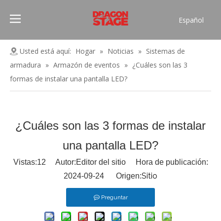
Español
Português
Pусский
Usted está aquí:
Hogar
»
Noticias
»
Sistemas de
Français
armadura
»
Armazón de eventos
»
¿Cuáles son las 3
العربية
formas de instalar una pantalla LED?
简体中文
English
¿Cuáles son las 3 formas de instalar
una pantalla LED?
Vistas:
12
Autor:Editor del sitio Hora de publicación:
Sitio
2024-09-24 Origen:
Preguntar