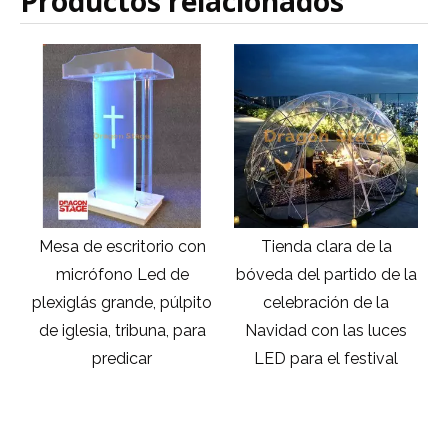
Productos relacionados
o con
Tienda clara de la
Cable de utilidad ligero
 de
bóveda del partido de la
portátil desmontable,
púlpito
celebración de la
ensamblado de plástico
, para
Navidad con las luces
pantalla LED para
LED para el festival
maletero, caja de
plástico para carretera
de vuelo, 5 en 1