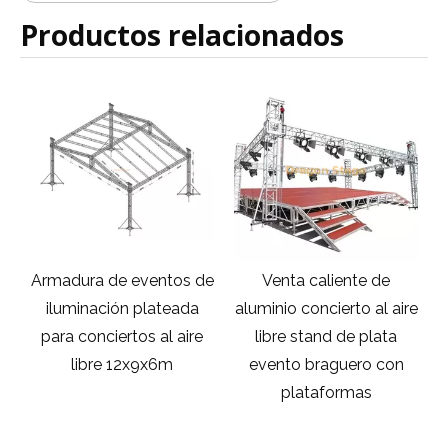
Productos relacionados
 de
Venta caliente de
Bloque de cadena de 2
da
aluminio concierto al aire
toneladas 1 Ton Bloque
ire
libre stand de plata
de cadena manual de
evento braguero con
bloqueo de cadena de
plataformas
elevación de la cadena
de cadena para el