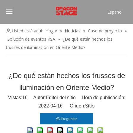
Español
Português
Pусский
Usted está aquí:
Hogar
»
Noticias
»
Caso de proyecto
»
Français
Solución de eventos KSA
»
¿De qué están hechos los
العربية
trusses de iluminación en Oriente Medio?
简体中文
English
¿De qué están hechos los trusses de
iluminación en Oriente Medio?
Vistas:
16
Autor:Editor del sitio Hora de publicación:
Sitio
2022-04-16 Origen:
Preguntar