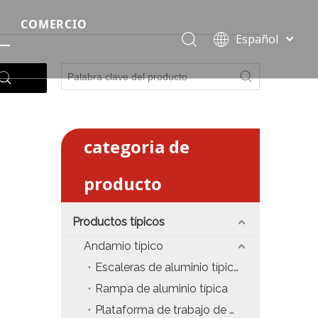
COMERCIO
Español
Precio del escenario modular
Português
Pусский
Precio de etapa rápida
Français
Precio de la etapa del evento
العربية
简体中文
categoria de
Precio del armazón de iluminación estándar
English
producto
Precio de la armadura del techo
Precio de productos relevantes de armadura
Productos típicos
Precio de iluminación de escenario
Andamio típico
Escaleras de aluminio típicas
Precio del sonido del escenario
Rampa de aluminio típica
fiesta
Precio de necesidades de eventos
Plataforma de trabajo de aluminio típica