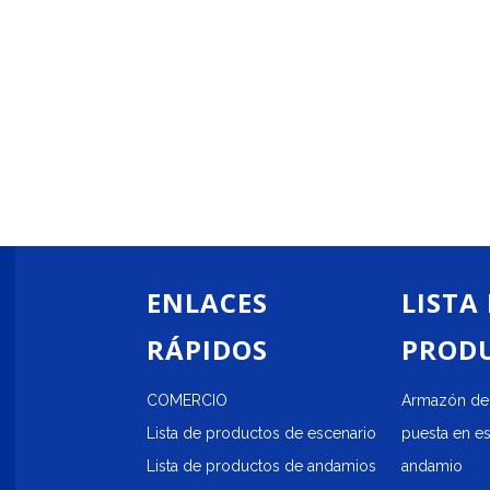
ENLACES
LISTA
RÁPIDOS
PROD
COMERCIO
Armazón de 
Lista de productos de escenario
puesta en e
Lista de productos de andamios
andamio