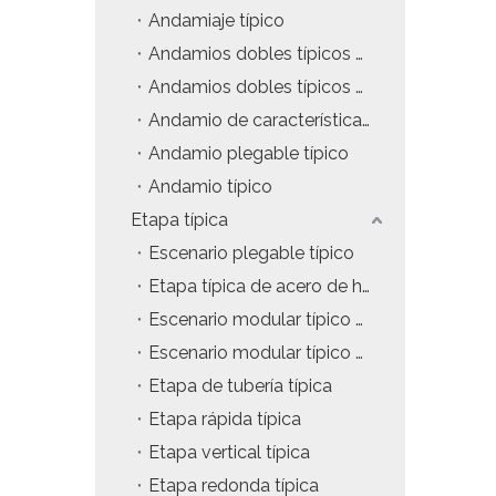
Andamiaje típico
tos
Precio del estuche de vuelo
Andamios dobles típicos con escaleras colgantes
da
Precio de la maquinaria de escenario
Andamios dobles típicos con escaleras de inclinación
Andamio de características típicas
Precio de la carpa para eventos
Andamio plegable típico
Precio del andamio de aluminio
Andamio típico
Etapa típica
producto tipico
Escenario plegable típico
Etapa típica de acero de hierro
Escenario modular típico de 4x4 pies
Escenario modular típico de 4x8 pies
Etapa de tubería típica
Etapa rápida típica
Etapa vertical típica
Etapa redonda típica