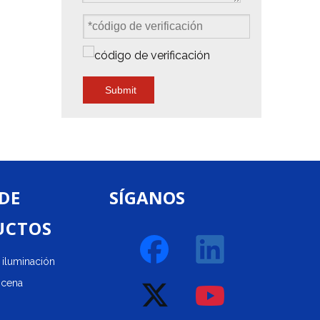
Submit
 DE
SÍGANOS
UCTOS
iluminación
scena