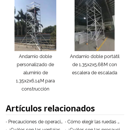
Andamio doble
Andamio doble portátil
A
de
personalizado de
de 1.35x2x5.68M con
aluminio de
escalera de escalada
1.35x2x6.14M para
construcción
Artículos relacionados
Precauciones de operación de seguridad de andamios de aleación de aluminio
Cómo elegir las ruedas adecuadas para andamios móviles de aluminio
¿Cuáles son las ventajas de los andamios de aleación de aluminio en comparación con los andamios de acero?
¿Cuáles son las precauciones para el uso de andamios móviles?