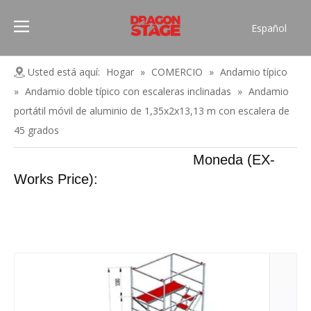
Español
Português
Pусский
Usted está aquí:
Hogar
»
COMERCIO
»
Andamio típico
Français
»
Andamio doble típico con escaleras inclinadas
»
Andamio
العربية
portátil móvil de aluminio de 1,35x2x13,13 m con escalera de
简体中文
45 grados
English
Moneda (EX-
Works Price):