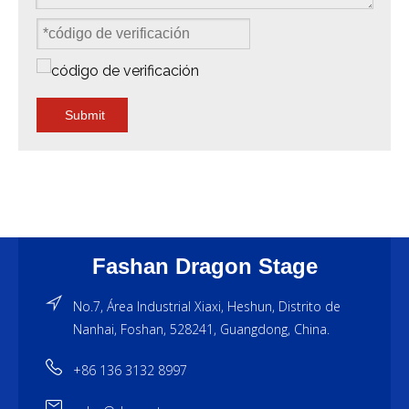
Submit
Fashan Dragon Stage
No.7, Área Industrial Xiaxi, Heshun, Distrito de
Nanhai, Foshan, 528241, Guangdong, China.
+86 136 3132 8997