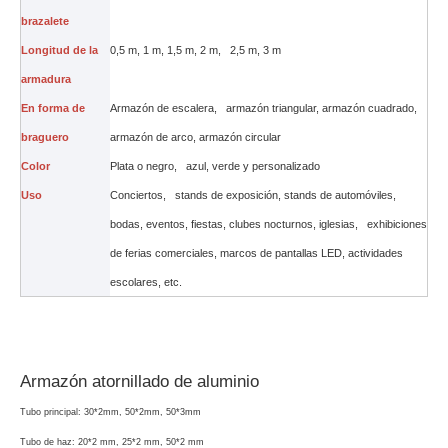
brazalete
Longitud de la
0,5 m, 1 m, 1,5 m, 2 m, 2,5 m, 3 m
armadura
En forma de
Armazón de escalera, armazón triangular, armazón cuadrado,
braguero
armazón de arco, armazón circular
Color
Plata o negro, azul, verde y personalizado
Uso
Conciertos, stands de exposición, stands de automóviles,
bodas, eventos, fiestas, clubes nocturnos, iglesias, exhibiciones
de ferias comerciales, marcos de pantallas LED, actividades
escolares, etc.
Armazón atornillado de aluminio
Tubo principal: 30*2mm, 50*2mm, 50*3mm
Tubo de haz: 20*2 mm, 25*2 mm, 50*2 mm