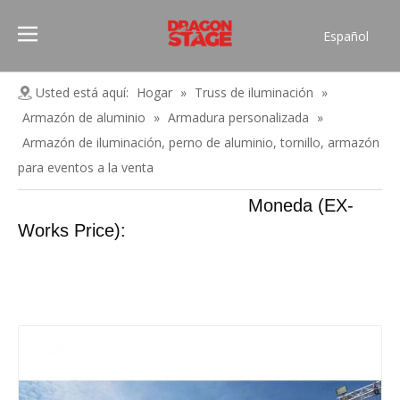
Español
Português
Pусский
Usted está aquí:
Hogar
»
Truss de iluminación
»
Français
Armazón de aluminio
»
Armadura personalizada
»
العربية
Armazón de iluminación, perno de aluminio, tornillo, armazón
简体中文
para eventos a la venta
English
Moneda (EX-
Works Price):