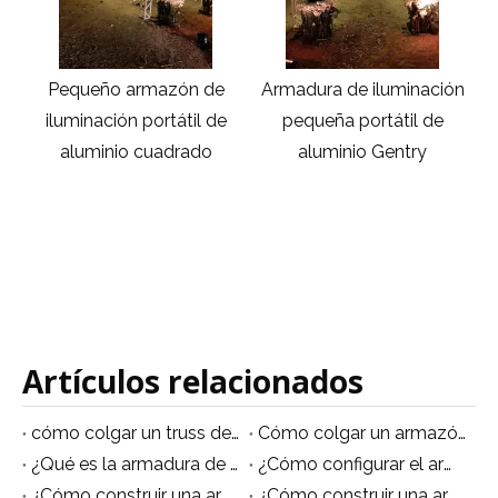
ón
Pequeño armazón de
Armadura de iluminación
S
iluminación portátil de
pequeña portátil de
i
aluminio cuadrado
aluminio Gentry
Artículos relacionados
cómo colgar un truss de iluminación
Cómo colgar un armazón de iluminación del techo.
¿Qué es la armadura de iluminación?
¿Cómo configurar el armazón de iluminación?
¿Cómo construir una armadura de iluminación?
¿Cómo construir una armadura de iluminación?