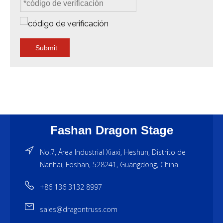
Submit
Fashan Dragon Stage
No.7, Área Industrial Xiaxi, Heshun, Distrito de
Nanhai, Foshan, 528241, Guangdong, China.
+86 136 3132 8997
sales@dragontruss.com