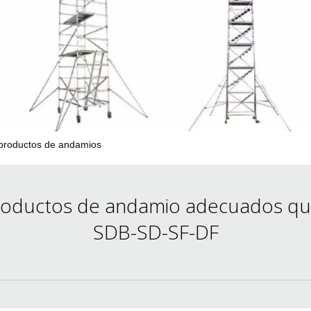
erramientas y accesorios de escenario
Caja de embalaje para even
Joyería para eventos de bo
 productos de andamios
roductos de andamio adecuados que
SDB-SD-SF-DF