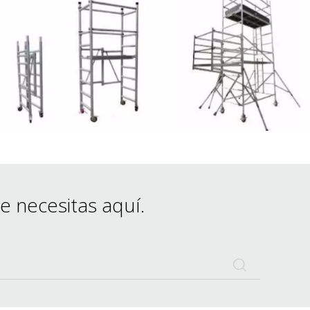
tos
Precio del estuche de vuelo
da
Precio de la maquinaria de escenario
Precio de la carpa para eventos
Precio del andamio de aluminio
producto tipico
 necesitas aquí.