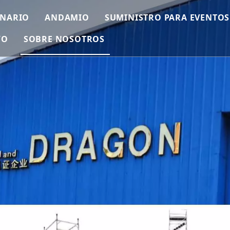
ENARIO
ANDAMIO
SUMINISTRO PARA EVENTOS
YO
SOBRE NOSOTROS
scenario modular
Andamio individual
PROLIGERO
n
ideo
Breve
ura Ninja Warrior
tapa rápida
Andamios de aluminio
PROSONIDO
reguntas más frecuentes
Certificado
as africanas
inio
tapa de tubería
Andamio plegable
MAQUINARIA
escargar
Exposición
scenario de hierro
Andamio Doble Con Escalera Subida
VUELO
Noticias
tapa redonda
Andamio doble con escalera de mano
Carpa para eventos
Contáctenos
scenario cuadrado
Andamio doble con escalera de 45 grados.
Mesas y Sillas para Eventos
scenario de pista
Escaleras de aluminio
Pantalla LED para eventos
scenario al aire libre
Plataforma de trabajo de aluminio
Suministros para eventos
roductos de escenario relevantes
Necesidades de eventos de 