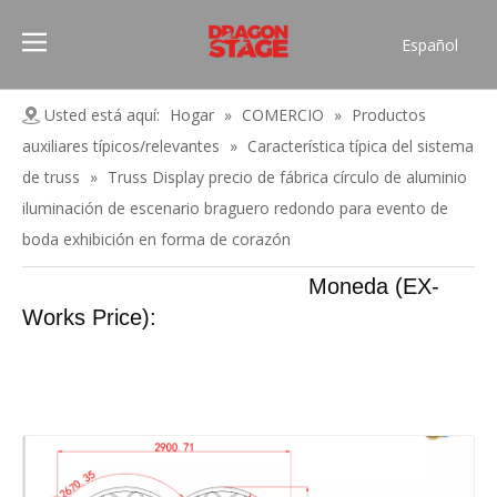
Español
Português
Pусский
Usted está aquí:
Hogar
»
COMERCIO
»
Productos
Français
auxiliares típicos/relevantes
»
Característica típica del sistema
العربية
de truss
»
Truss Display precio de fábrica círculo de aluminio
简体中文
iluminación de escenario braguero redondo para evento de
boda exhibición en forma de corazón
English
Moneda (EX-
Works Price):