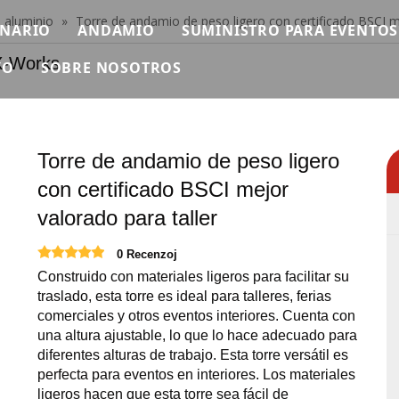
 aluminio
»
Torre de andamio de peso ligero con certificado BSCI me
ENARIO
ANDAMIO
SUMINISTRO PARA EVENTOS
rks
YO
SOBRE NOSOTROS
scenario modular
Andamio individual
PROLIGERO
n
ideo
Breve
ura Ninja Warrior
tapa rápida
Andamios de aluminio
PROSONIDO
reguntas más frecuentes
Certificado
as africanas
inio
tapa de tubería
Andamio plegable
MAQUINARIA
Torre de andamio de peso ligero
escargar
Exposición
con certificado BSCI mejor
scenario de hierro
Andamio Doble Con Escalera Subida
VUELO
valorado para taller
Noticias
tapa redonda
Andamio doble con escalera de mano
Carpa para eventos
0 Recenzoj
Contáctenos
scenario cuadrado
Andamio doble con escalera de 45 grados.
Mesas y Sillas para Eventos
Construido con materiales ligeros para facilitar su
traslado, esta torre es ideal para talleres, ferias
scenario de pista
Escaleras de aluminio
Pantalla LED para eventos
comerciales y otros eventos interiores. Cuenta con
una altura ajustable, lo que lo hace adecuado para
scenario al aire libre
Plataforma de trabajo de aluminio
Suministros para eventos
diferentes alturas de trabajo. Esta torre versátil es
perfecta para eventos en interiores. Los materiales
roductos de escenario relevantes
Necesidades de eventos de 
ligeros hacen que esta torre sea fácil de