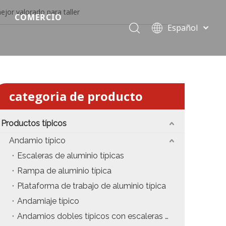
jor valorado para taller
COMERCIO
Español
Precio del escenario modular
Português
Pусский
Precio de etapa rápida
Français
Precio de la etapa del evento
العربية
categoria de producto
简体中文
Precio del armazón de iluminación estándar
English
Productos típicos
Precio de la armadura del techo
Andamio típico
Precio de productos relevantes de armadura
Escaleras de aluminio típicas
Rampa de aluminio típica
Precio de iluminación de escenario
Plataforma de trabajo de aluminio típica
Precio del sonido del escenario
Andamiaje típico
Andamios dobles típicos con escaleras colgantes
fiesta
Precio de necesidades de eventos