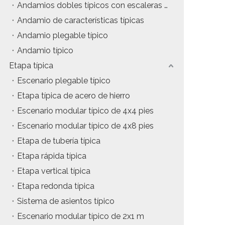
Andamios dobles típicos con escaleras de inclinación
tos
Precio del estuche de vuelo
Andamio de características típicas
Andamio plegable típico
da
Precio de la maquinaria de escenario
Andamio típico
Precio de la carpa para eventos
Etapa típica
Escenario plegable típico
Precio del andamio de aluminio
Etapa típica de acero de hierro
producto tipico
Escenario modular típico de 4x4 pies
Escenario modular típico de 4x8 pies
Etapa de tubería típica
Etapa rápida típica
Etapa vertical típica
Etapa redonda típica
Sistema de asientos típico
Escenario modular típico de 2x1 m