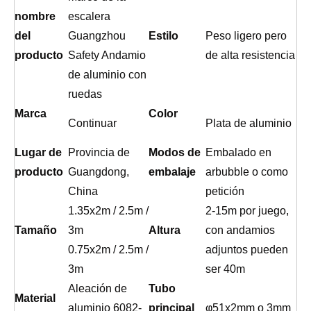
nombre
escalera
del
Guangzhou
Estilo
Peso ligero pero
producto
Safety Andamio
de alta resistencia
de aluminio con
ruedas
Marca
Color
Continuar
Plata de aluminio
Lugar de
Provincia de
Modos de
Embalado en
producto
Guangdong,
embalaje
arbubble o como
China
petición
1.35x2m / 2.5m /
2-15m por juego,
Tamaño
3m
Altura
con andamios
0.75x2m / 2.5m /
adjuntos pueden
3m
ser 40m
Aleación de
Tubo
Material
aluminio 6082-
principal
φ51x2mm o 3mm