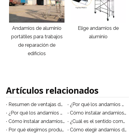
o
Elige andamios de
Andamio de aluminio de
s
aluminio
14m para decoración de
pasillos de hotel
Artículos relacionados
Resumen de ventajas del andamio móvil de aluminio
¿Por qué los andamios de aluminio son multifuncionales?
¿Por qué los andamios de aluminio se están volviendo populares?
Cómo instalar andamios de aluminio no estándar
Cómo instalar andamios de aluminio de forma segura.
¿Cuál es el sentido común para el uso de andamios de aluminio?
Por qué elegimos producir andamios de aluminio
Cómo elegir andamios de aluminio