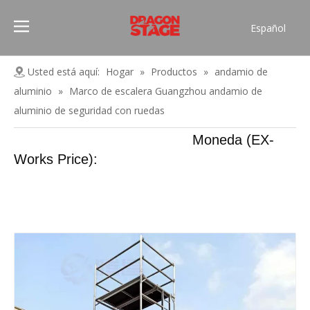
Español
Português
Pусский
Usted está aquí:
Hogar
»
Productos
»
andamio de
Français
aluminio
»
Marco de escalera Guangzhou andamio de
العربية
aluminio de seguridad con ruedas
简体中文
Moneda (EX-
English
Works Price):