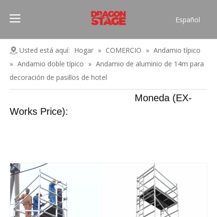
Español
Português
Pусский
Usted está aquí:
Hogar
»
COMERCIO
»
Andamio típico
Français
»
Andamio doble típico
»
Andamio de aluminio de 14m para
العربية
decoración de pasillos de hotel
简体中文
Moneda (EX-
English
Works Price):