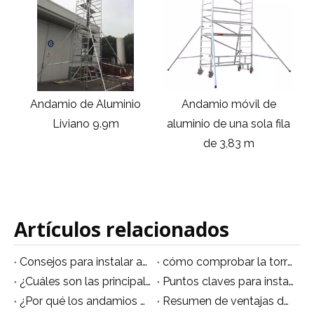
Andamio de Aluminio
Andamio móvil de
es
Liviano 9.9m
aluminio de una sola fila
de 3,83 m
Artículos relacionados
Consejos para instalar andamios de aluminio de forma segura.
cómo comprobar la torre de andamio de aluminio correctamente de la manera correcta
¿Cuáles son las principales prestaciones técnicas de los andamios de aluminio?
Puntos claves para instalar una torre de andamio
¿Por qué los andamios de aluminio son multifuncionales?
Resumen de ventajas del andamio móvil de aluminio