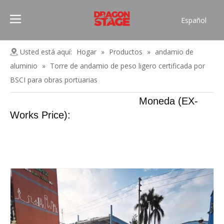
Español
Português
Pусский
Usted está aquí:
Hogar
»
Productos
»
andamio de
Français
aluminio
»
Torre de andamio de peso ligero certificada por
العربية
BSCI para obras portuarias
简体中文
Moneda (EX-
English
Works Price):