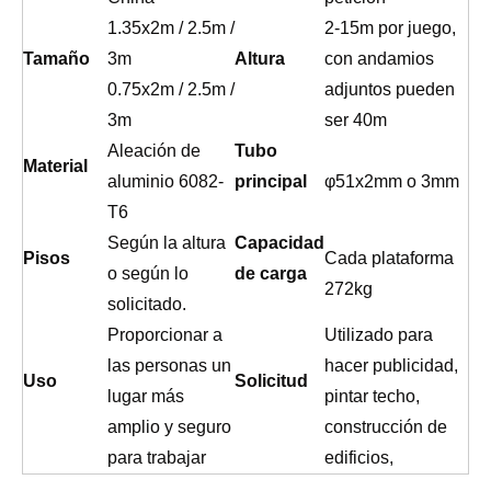
1.35x2m / 2.5m /
2-15m por juego,
Tamaño
3m
Altura
con andamios
0.75x2m / 2.5m /
adjuntos pueden
3m
ser 40m
Aleación de
Tubo
Material
aluminio 6082-
principal
φ51x2mm o 3mm
T6
Según la altura
Capacidad
Pisos
Cada plataforma
o según lo
de carga
272kg
solicitado.
Proporcionar a
Utilizado para
las personas un
hacer publicidad,
Uso
Solicitud
lugar más
pintar techo,
amplio y seguro
construcción de
para trabajar
edificios,