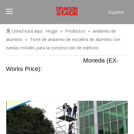
Español
Português
Pусский
Usted está aquí:
Hogar
»
Productos
»
andamio de
Français
aluminio
»
Torre de andamio de escalera de aluminio con
العربية
ruedas móviles para la construcción de edificios
简体中文
Moneda (EX-
English
Works Price):