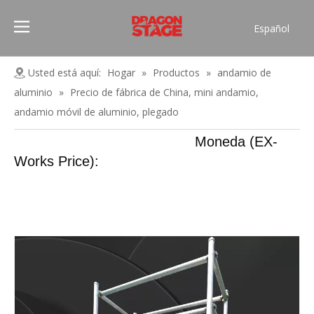
Español
Português
Pусский
Usted está aquí:
Hogar
»
Productos
»
andamio de
Français
aluminio
»
Precio de fábrica de China, mini andamio,
العربية
andamio móvil de aluminio, plegado
简体中文
Moneda (EX-
English
Works Price):