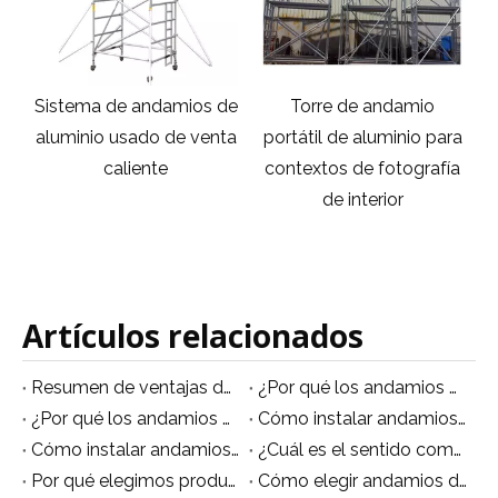
de
Torre de andamio
Torre de andamio de
ta
portátil de aluminio para
aluminio para instalación
contextos de fotografía
de iluminación de
de interior
escenarios de
conciertos.
Artículos relacionados
Resumen de ventajas del andamio móvil de aluminio
¿Por qué los andamios de aluminio son multifuncionales?
¿Por qué los andamios de aluminio se están volviendo populares?
Cómo instalar andamios de aluminio no estándar
Cómo instalar andamios de aluminio de forma segura.
¿Cuál es el sentido común para el uso de andamios de aluminio?
Por qué elegimos producir andamios de aluminio
Cómo elegir andamios de aluminio