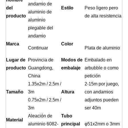
andamio de
del
Estilo
Peso ligero pero
aluminio de
producto
de alta resistencia
aluminio
plegable del
andamio
Marca
Color
Continuar
Plata de aluminio
Lugar de
Provincia de
Modos de
Embalado en
producto
Guangdong,
embalaje
arbubble o como
China
petición
1.35x2m / 2.5m /
2-15m por juego,
Tamaño
3m
Altura
con andamios
0.75x2m / 2.5m /
adjuntos pueden
3m
ser 40m
Aleación de
Tubo
Material
aluminio 6082-
principal
φ51x2mm o 3mm