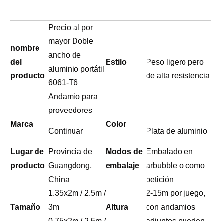
Precio al por
mayor Doble
nombre
ancho de
del
Estilo
Peso ligero pero
aluminio portátil
producto
de alta resistencia
6061-T6
Andamio para
proveedores
Marca
Color
Continuar
Plata de aluminio
Lugar de
Provincia de
Modos de
Embalado en
producto
Guangdong,
embalaje
arbubble o como
China
petición
1.35x2m / 2.5m /
2-15m por juego,
Tamaño
3m
Altura
con andamios
0.75x2m / 2.5m /
adjuntos pueden