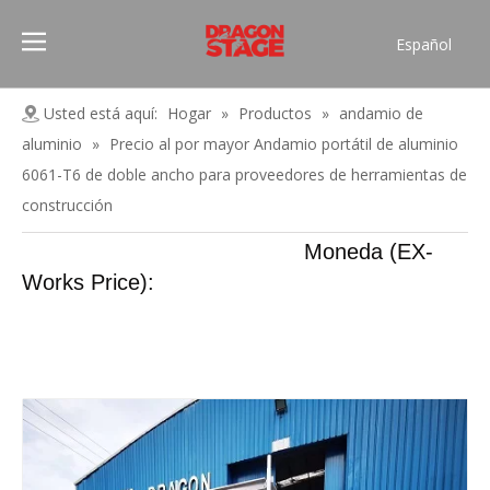
Español
Português
Pусский
Usted está aquí:
Hogar
»
Productos
»
andamio de
Français
aluminio
»
Precio al por mayor Andamio portátil de aluminio
العربية
6061-T6 de doble ancho para proveedores de herramientas de
简体中文
construcción
English
Moneda (EX-
Works Price):