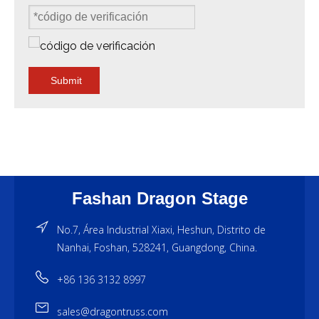
Submit
Fashan Dragon Stage
No.7, Área Industrial Xiaxi, Heshun, Distrito de
Nanhai, Foshan, 528241, Guangdong, China.
+86 136 3132 8997
sales@dragontruss.com