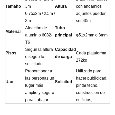
Tamaño
3m
Altura
con andamios
0.75x2m / 2.5m /
adjuntos pueden
3m
ser 40m
Aleación de
Tubo
Material
aluminio 6082-
principal
φ51x2mm o 3mm
T6
Según la altura
Capacidad
Pisos
Cada plataforma
o según lo
de carga
272kg
solicitado.
Proporcionar a
Utilizado para
las personas un
hacer publicidad,
Uso
Solicitud
lugar más
pintar techo,
amplio y seguro
construcción de
para trabajar
edificios,