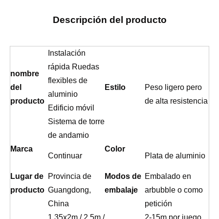
Descripción del producto
Instalación
rápida Ruedas
nombre
flexibles de
del
Estilo
Peso ligero pero
aluminio
producto
de alta resistencia
Edificio móvil
Sistema de torre
de andamio
Marca
Color
Continuar
Plata de aluminio
Lugar de
Provincia de
Modos de
Embalado en
producto
Guangdong,
embalaje
arbubble o como
China
petición
1.35x2m / 2.5m /
2-15m por juego,