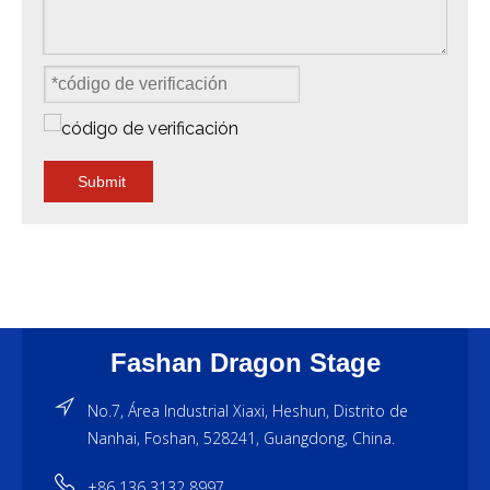
Submit
Fashan Dragon Stage
No.7, Área Industrial Xiaxi, Heshun, Distrito de
Nanhai, Foshan, 528241, Guangdong, China.
+86 136 3132 8997