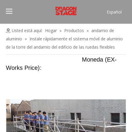
Español
Português
Pусский
Usted está aquí:
Hogar
»
Productos
»
andamio de
Français
aluminio
»
Instale rápidamente el sistema móvil de aluminio
العربية
de la torre del andamio del edificio de las ruedas flexibles
简体中文
Moneda (EX-
English
Works Price):