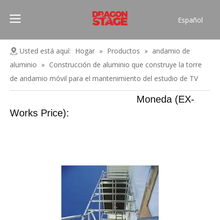
Español
Português
Pусский
Usted está aquí:
Hogar
»
Productos
»
andamio de
Français
aluminio
»
Construcción de aluminio que construye la torre
العربية
de andamio móvil para el mantenimiento del estudio de TV
简体中文
Moneda (EX-
English
Works Price):