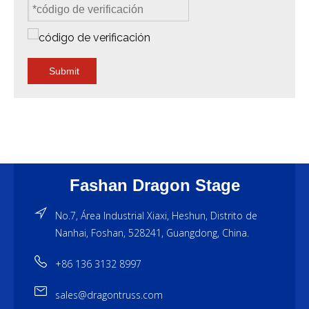
Submit
Fashan Dragon Stage
No.7, Área Industrial Xiaxi, Heshun, Distrito de
Nanhai, Foshan, 528241, Guangdong, China.
+86 136 3132 8997
sales@dragontruss.com