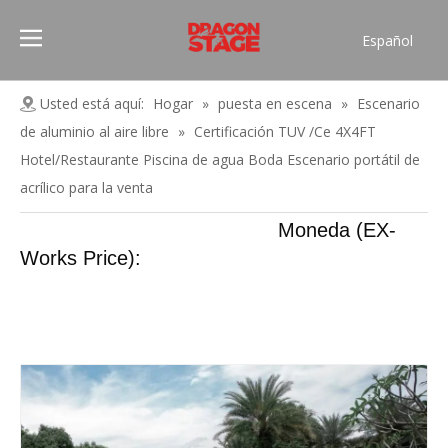
Español
Português
Pусский
Usted está aquí:
Hogar
»
puesta en escena
»
Escenario
Français
de aluminio al aire libre
»
Certificación TUV /Ce 4X4FT
العربية
Hotel/Restaurante Piscina de agua Boda Escenario portátil de
简体中文
acrílico para la venta
English
Moneda (EX-
Works Price):