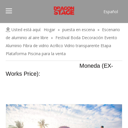
Español
Português
Pусский
Usted está aquí:
Hogar
»
puesta en escena
»
Escenario
Français
de aluminio al aire libre
»
Festival Boda Decoración Evento
العربية
Aluminio Fibra de vidrio Acrílico Vidrio transparente Etapa
简体中文
Plataforma Piscina para la venta
English
Moneda (EX-
Works Price):