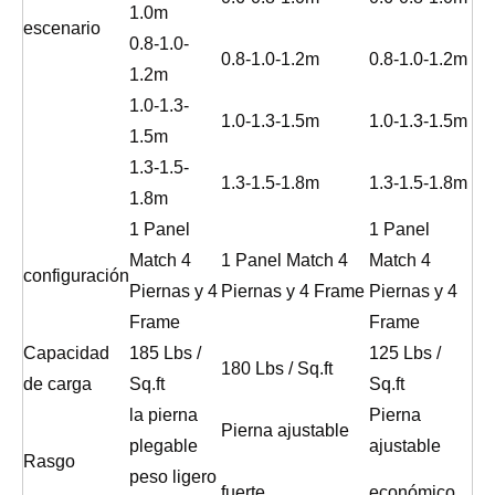
1.0m
escenario
0.8-1.0-
0.8-1.0-1.2m
0.8-1.0-1.2m
1.2m
1.0-1.3-
1.0-1.3-1.5m
1.0-1.3-1.5m
1.5m
1.3-1.5-
1.3-1.5-1.8m
1.3-1.5-1.8m
1.8m
1 Panel
1 Panel
Match 4
1 Panel Match 4
Match 4
configuración
Piernas y 4
Piernas y 4 Frame
Piernas y 4
Frame
Frame
Capacidad
185 Lbs /
125 Lbs /
180 Lbs / Sq.ft
de carga
Sq.ft
Sq.ft
la pierna
Pierna
Pierna ajustable
plegable
ajustable
Rasgo
peso ligero
fuerte
económico