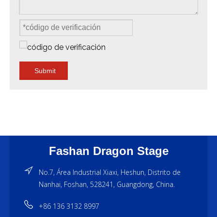
Submit
Fashan Dragon Stage
No.7, Área Industrial Xiaxi, Heshun, Distrito de
Nanhai, Foshan, 528241, Guangdong, China.
+86 136 3132 8997