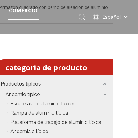
Armazón cuadrado con perno de aleación de aluminio
COMERCIO
Español
Precio del escenario modular
Português
Pусский
Precio de etapa rápida
Français
Precio de la etapa del evento
العربية
简体中文
Precio del armazón de iluminación estándar
categoria de producto
English
Precio de la armadura del techo
Productos típicos
Precio de productos relevantes de armadura
Andamio típico
Escaleras de aluminio típicas
Precio de iluminación de escenario
Rampa de aluminio típica
Precio del sonido del escenario
Plataforma de trabajo de aluminio típica
Andamiaje típico
fiesta
Precio de necesidades de eventos