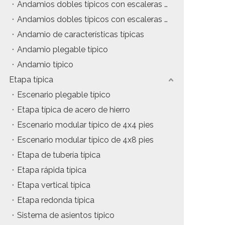
Andamios dobles típicos con escaleras colgantes
tos
Precio del estuche de vuelo
Andamios dobles típicos con escaleras de inclinación
Andamio de características típicas
da
Precio de la maquinaria de escenario
Andamio plegable típico
Precio de la carpa para eventos
Andamio típico
Etapa típica
Precio del andamio de aluminio
Escenario plegable típico
producto tipico
Etapa típica de acero de hierro
Escenario modular típico de 4x4 pies
Escenario modular típico de 4x8 pies
Etapa de tubería típica
Etapa rápida típica
Etapa vertical típica
Etapa redonda típica
Sistema de asientos típico