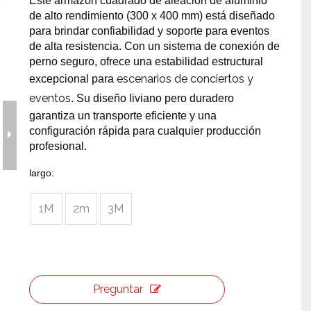
Este armazón cuadrado de aleación de aluminio
de alto rendimiento (300 x 400 mm) está diseñado
erramientas y accesorios de escenario
Caja de embalaje para even
para brindar confiabilidad y soporte para eventos
de alta resistencia. Con un sistema de conexión de
Joyería para eventos de bo
perno seguro, ofrece una estabilidad estructural
escenarios de conciertos y
excepcional para
eventos
. Su diseño liviano pero duradero
garantiza un transporte eficiente y una
configuración rápida para cualquier producción
profesional.
largo:
1M
2m
3M
Preguntar