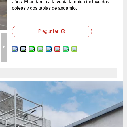
años. El andamio a la venta también incluye dos
poleas y dos tablas de andamio.
erramientas y accesorios de escenario
Caja de embalaje para even
Joyería para eventos de bo
Preguntar