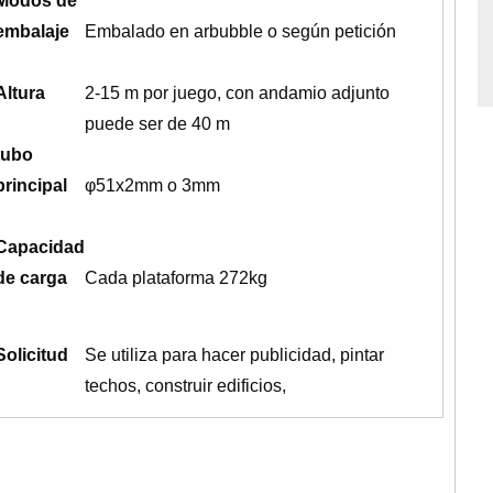
Modos de
embalaje
Embalado en arbubble o según petición
Altura
2-15 m por juego, con andamio adjunto
puede ser de 40 m
tubo
principal
φ51x2mm o 3mm
Capacidad
de carga
Cada plataforma 272kg
Solicitud
Se utiliza para hacer publicidad, pintar
techos, construir edificios,