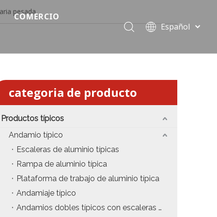
aria pesada
COMERCIO
Español
Precio del escenario modular
Português
Pусский
Precio de etapa rápida
Français
Precio de la etapa del evento
العربية
categoria de producto
简体中文
Precio del armazón de iluminación estándar
English
Productos típicos
Precio de la armadura del techo
Andamio típico
Precio de productos relevantes de armadura
Escaleras de aluminio típicas
Rampa de aluminio típica
Precio de iluminación de escenario
Plataforma de trabajo de aluminio típica
Precio del sonido del escenario
Andamiaje típico
Andamios dobles típicos con escaleras colgantes
fiesta
Precio de necesidades de eventos