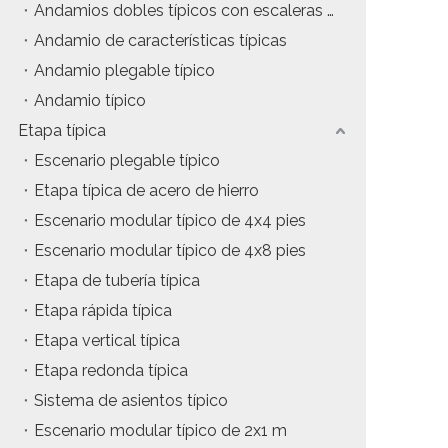
Andamios dobles típicos con escaleras de inclinación
tos
Precio del estuche de vuelo
Andamio de características típicas
Andamio plegable típico
da
Precio de la maquinaria de escenario
Andamio típico
Precio de la carpa para eventos
Etapa típica
Escenario plegable típico
Precio del andamio de aluminio
Etapa típica de acero de hierro
producto tipico
Escenario modular típico de 4x4 pies
Escenario modular típico de 4x8 pies
Etapa de tubería típica
Etapa rápida típica
Etapa vertical típica
Etapa redonda típica
Sistema de asientos típico
Escenario modular típico de 2x1 m