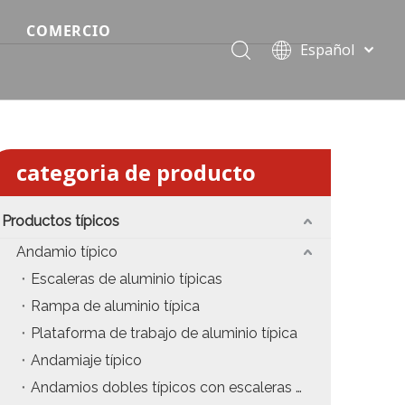
COMERCIO
Español
Precio del escenario modular
Português
Pусский
Precio de etapa rápida
Français
Precio de la etapa del evento
العربية
categoria de producto
简体中文
Precio del armazón de iluminación estándar
English
Productos típicos
Precio de la armadura del techo
Andamio típico
Precio de productos relevantes de armadura
Escaleras de aluminio típicas
Rampa de aluminio típica
Precio de iluminación de escenario
Plataforma de trabajo de aluminio típica
Precio del sonido del escenario
Andamiaje típico
Andamios dobles típicos con escaleras colgantes
fiesta
Precio de necesidades de eventos