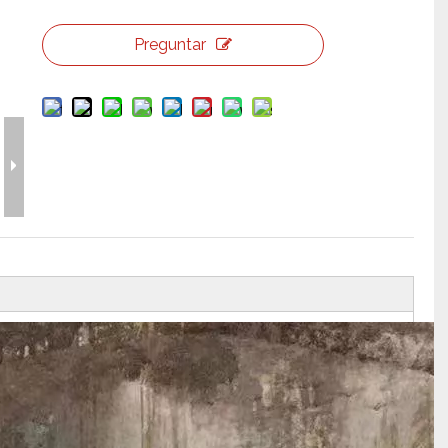
erramientas y accesorios de escenario
Caja de embalaje para even
Preguntar
Joyería para eventos de bo