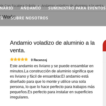
e Con Escalera Subida
»
Andamio voladizo de aluminio a la venta.
ENARIO
ANDAMIO
SUMINISTRO PARA EVENTOS
rks
YO
SOBRE NOSOTROS
scenario modular
Andamio individual
PROLIGERO
n
ideo
Breve
ura Ninja Warrior
tapa rápida
Andamios de aluminio
PROSONIDO
reguntas más frecuentes
Certificado
as africanas
inio
tapa de tubería
Andamio plegable
MAQUINARIA
Andamio voladizo de aluminio a la
escargar
Exposición
venta.
scenario de hierro
Andamio Doble Con Escalera Subida
VUELO
Noticias
0 Recenzoj
tapa redonda
Andamio doble con escalera de mano
Carpa para eventos
Este andamio es liviano y se puede ensamblar en
Contáctenos
scenario cuadrado
Andamio doble con escalera de 45 grados.
Mesas y Sillas para Eventos
minutos.La construcción de aluminio significa que
es liviano y fácil de ensamblar.El andamio está
diseñado para que lo monte y utilice una sola
scenario de pista
Escaleras de aluminio
Pantalla LED para eventos
persona, lo que lo hace perfecto para trabajos más
pequeños.Es perfecto para instalar en superficies
scenario al aire libre
Plataforma de trabajo de aluminio
Suministros para eventos
irregulares.
roductos de escenario relevantes
Necesidades de eventos de 