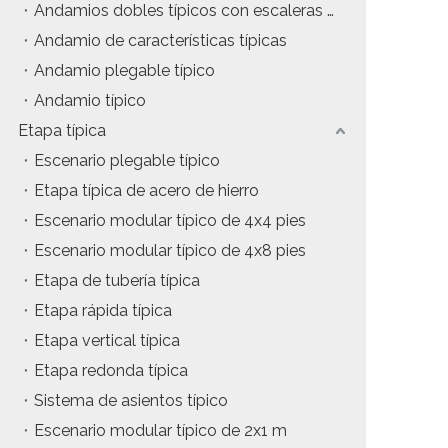
Andamios dobles típicos con escaleras de inclinación
tos
Precio del estuche de vuelo
Andamio de características típicas
Andamio plegable típico
da
Precio de la maquinaria de escenario
Andamio típico
Precio de la carpa para eventos
Etapa típica
Escenario plegable típico
Precio del andamio de aluminio
Etapa típica de acero de hierro
producto tipico
Escenario modular típico de 4x4 pies
Escenario modular típico de 4x8 pies
Etapa de tubería típica
Etapa rápida típica
Etapa vertical típica
Etapa redonda típica
Sistema de asientos típico
Escenario modular típico de 2x1 m