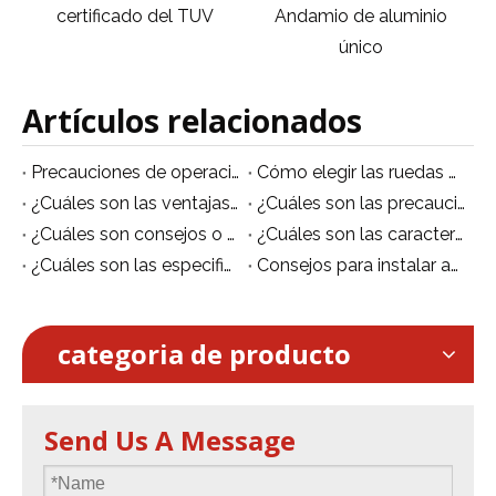
Andamio de aluminio
móviles andamio
único
plegable
Artículos relacionados
Precauciones de operación de seguridad de andamios de aleación de aluminio
Cómo elegir las ruedas adecuadas para andamios móviles de aluminio
¿Cuáles son las ventajas de los andamios de aleación de aluminio en comparación con los andamios de acero?
¿Cuáles son las precauciones para el uso de andamios móviles?
¿Cuáles son ​consejos o sugerencias para utilizar un andamio móvil de aluminio?
¿Cuáles son las características de la plataforma móvil de aluminio/andamio móvil?
¿Cuáles son las especificaciones de los andamios de aluminio?
Consejos para instalar andamios de aluminio de forma segura.
categoria de producto
Send Us A Message