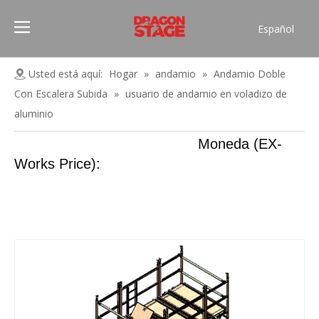
Español
Português
Pусский
Usted está aquí:
Hogar
»
andamio
»
Andamio Doble
Français
Con Escalera Subida
»
usuario de andamio en voladizo de
العربية
aluminio
简体中文
Moneda (EX-
English
Works Price):