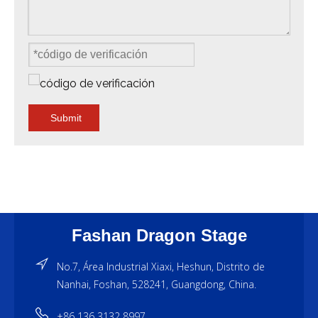
Submit
Fashan Dragon Stage
No.7, Área Industrial Xiaxi, Heshun, Distrito de
Nanhai, Foshan, 528241, Guangdong, China.
+86 136 3132 8997