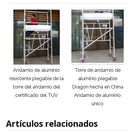
Torre de andamio de
Nuevo diseño de
A
la
aluminio plegable
andamios de aluminio
Dragon hecha en China
torre de andamios
Andamio de aluminio
móviles andamio
único
plegable
Artículos relacionados