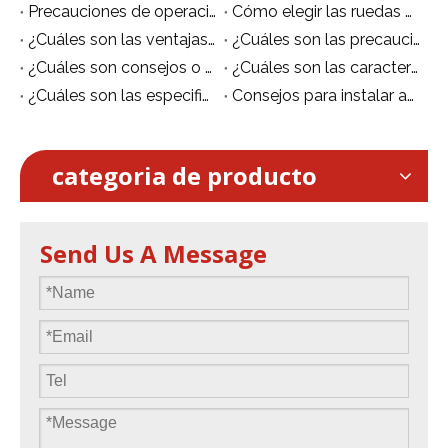
Precauciones de operación de seguridad de andamios de aleación de aluminio
Cómo elegir las ruedas adecuadas para andamios móviles de aluminio
¿Cuáles son las ventajas de los andamios de aleación de aluminio en comparación con los andamios de acero?
¿Cuáles son las precauciones para el uso de andamios móviles?
¿Cuáles son ​consejos o sugerencias para utilizar un andamio móvil de aluminio?
¿Cuáles son las características de la plataforma móvil de aluminio/andamio móvil?
¿Cuáles son las especificaciones de los andamios de aluminio?
Consejos para instalar andamios de aluminio de forma segura.
categoria de producto
Send Us A Message