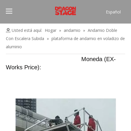
Español
Português
Pусский
Usted está aquí:
Hogar
»
andamio
»
Andamio Doble
Français
Con Escalera Subida
»
plataforma de andamio en voladizo de
العربية
aluminio
简体中文
Moneda (EX-
English
Works Price):