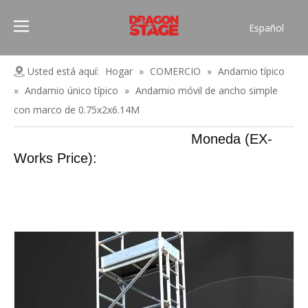
Español
Português
Pусский
Usted está aquí:
Hogar
»
COMERCIO
»
Andamio típico
Français
»
Andamio único típico
»
Andamio móvil de ancho simple
العربية
con marco de 0.75x2x6.14M
简体中文
Moneda (EX-
English
Works Price):