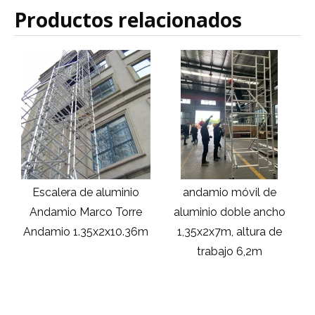
Productos relacionados
Escalera de aluminio
andamio móvil de
Andamio Marco Torre
aluminio doble ancho
p
n
Andamio 1.35x2x10.36m
1,35x2x7m, altura de
trabajo 6,2m
m