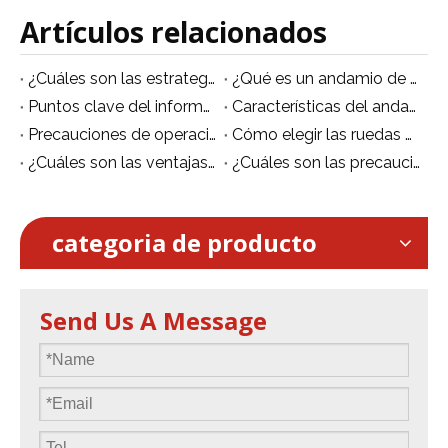
Artículos relacionados
¿Cuáles son las estrategias de andamios de aluminio erectos?
¿Qué es un andamio de aluminio?
Puntos clave del informe de investigación de ' Descubra por qué el mercado de andamios está prosperando a nivel mundial durante 2018-2026 '
Características del andamio móvil de aluminio.
Precauciones de operación de seguridad de andamios de aleación de aluminio
Cómo elegir las ruedas adecuadas para andamios móviles de aluminio
¿Cuáles son las ventajas de los andamios de aleación de aluminio en comparación con los andamios de acero?
¿Cuáles son las precauciones para el uso de andamios móviles?
categoria de producto
Send Us A Message