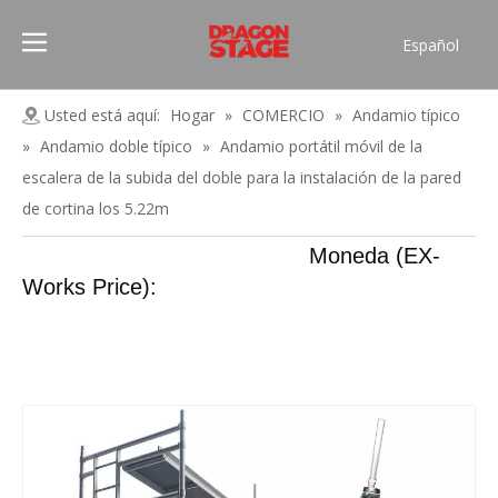
Español
Português
Pусский
Usted está aquí:
Hogar
»
COMERCIO
»
Andamio típico
Français
»
Andamio doble típico
»
Andamio portátil móvil de la
العربية
escalera de la subida del doble para la instalación de la pared
简体中文
de cortina los 5.22m
English
Moneda (EX-
Works Price):