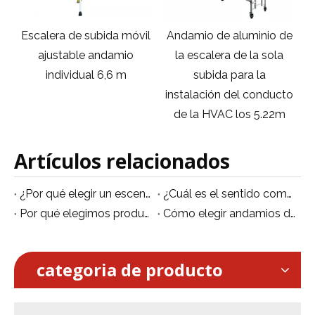
il
Andamio de aluminio de
Andamio móvil de
la escalera de la sola
plataforma de aluminio
subida para la
único para instalación de
instalación del conducto
rociadores contra
de la HVAC los 5.22m
incendios 7m
Artículos relacionados
¿Por qué elegir un escenario móvil de aluminio?
¿Cuál es el sentido común para el uso de andamios de aluminio?
Por qué elegimos producir andamios de aluminio
Cómo elegir andamios de aluminio
categoria de producto