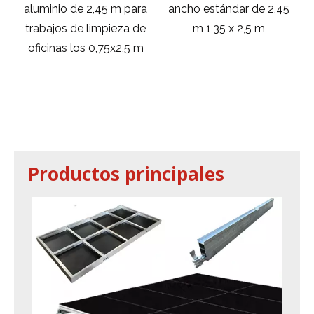
aluminio de 2,45 m para
ancho estándar de 2,45
trabajos de limpieza de
m 1,35 x 2,5 m
oficinas los 0,75x2,5 m
as
Productos principales
Si