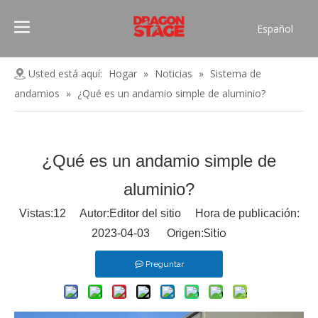
Español
Português
Pусский
Usted está aquí:
Hogar
»
Noticias
»
Sistema de
Français
andamios
»
¿Qué es un andamio simple de aluminio?
العربية
简体中文
English
¿Qué es un andamio simple de
aluminio?
Vistas:
12
Autor:Editor del sitio Hora de publicación:
Sitio
2023-04-03 Origen:
Preguntar