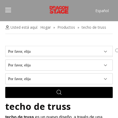
Español
Português
Pусский
Usted está aquí:
Hogar
»
Productos
»
techo de truss
Français
العربية
简体中文
Por favor, elija
English
Por favor, elija
Por favor, elija
techo de truss
techo de truss
es un nuevo diseño, a través de una