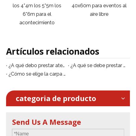
o
los 4*4m los 5*5m los
40x60m para eventos al
6*6m para el
aire libre
acontecimiento
Artículos relacionados
¿A qué debo prestar atención al montar un escenario de concierto?
¿A qué se debe prestar atención cuando se utiliza Event truss?
¿Cómo se elige la carpa domo de 6 m de diámetro?
categoria de producto
Send Us A Message