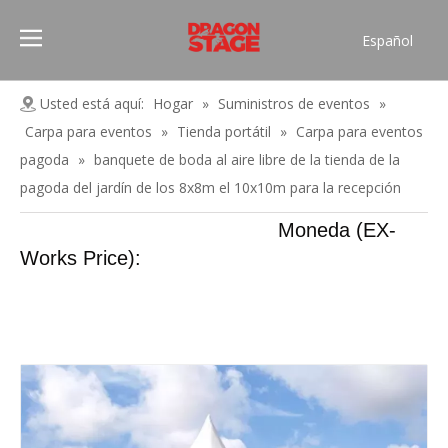
Español
Português
Pусский
Usted está aquí:
Hogar
»
Suministros de eventos
»
Français
Carpa para eventos
»
Tienda portátil
»
Carpa para eventos
العربية
pagoda
»
banquete de boda al aire libre de la tienda de la
简体中文
pagoda del jardín de los 8x8m el 10x10m para la recepción
English
Moneda (EX-
Works Price):