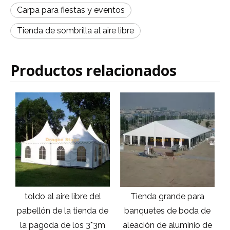
Carpa para fiestas y eventos
Tienda de sombrilla al aire libre
Productos relacionados
a
toldo al aire libre del
Tienda grande para
de
pabellón de la tienda de
banquetes de boda de
la pagoda de los 3*3m
aleación de aluminio de