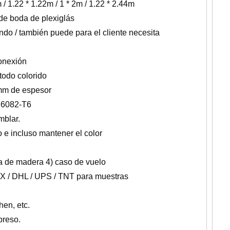
/ 1.22 * 1.22m / 1 * 2m / 1.22 * 2.44m
 de boda de plexiglás
ndo / también puede para el cliente necesita
onexión
 todo colorido
 mm de espesor
o 6082-T6
mblar.
 e incluso mantener el color
aja de madera 4) caso de vuelo
 DHL / UPS / TNT para muestras
en, etc.
preso.