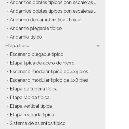
Andamios dobles típicos con escaleras colgantes
tos
Precio del estuche de vuelo
Andamios dobles típicos con escaleras de inclinación
Andamio de características típicas
da
Precio de la maquinaria de escenario
Andamio plegable típico
Precio de la carpa para eventos
Andamio típico
Etapa típica
Precio del andamio de aluminio
Escenario plegable típico
producto tipico
Etapa típica de acero de hierro
Escenario modular típico de 4x4 pies
Escenario modular típico de 4x8 pies
Etapa de tubería típica
Etapa rápida típica
Etapa vertical típica
Etapa redonda típica
Sistema de asientos típico