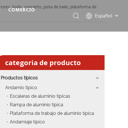
eriores, boda, concierto, pista de baile, plataforma de
COMERCIO
Español
Precio del escenario modular
Português
Pусский
Precio de etapa rápida
Français
Precio de la etapa del evento
العربية
简体中文
Precio del armazón de iluminación estándar
categoria de producto
English
Precio de la armadura del techo
Productos típicos
Precio de productos relevantes de armadura
Andamio típico
Escaleras de aluminio típicas
Precio de iluminación de escenario
Rampa de aluminio típica
Precio del sonido del escenario
Plataforma de trabajo de aluminio típica
Andamiaje típico
fiesta
Precio de necesidades de eventos