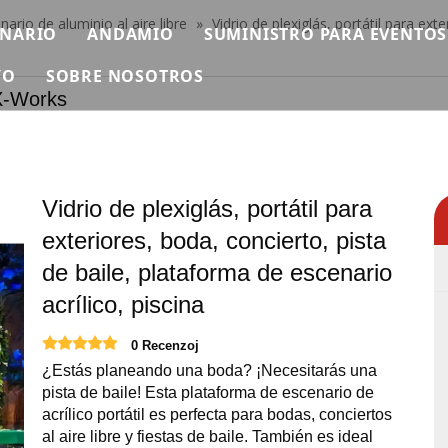
nario de aluminio al aire libre
»
Vidrio de plexiglás, portátil para ext
ENARIO
ANDAMIO
SUMINISTRO PARA EVENTOS
YO
SOBRE NOSOTROS
scenario modular
Andamio individual
PROLIGERO
rks
n
ideo
Breve
ura Ninja Warrior
tapa rápida
Andamios de aluminio
PROSONIDO
reguntas más frecuentes
Certificado
as africanas
inio
tapa de tubería
Andamio plegable
MAQUINARIA
Vidrio de plexiglás, portátil para
escargar
Exposición
scenario de hierro
Andamio Doble Con Escalera Subida
VUELO
exteriores, boda, concierto, pista
Noticias
tapa redonda
Andamio doble con escalera de mano
Carpa para eventos
de baile, plataforma de escenario
Contáctenos
acrílico, piscina
scenario cuadrado
Andamio doble con escalera de 45 grados.
Mesas y Sillas para Eventos
scenario de pista
Escaleras de aluminio
Pantalla LED para eventos
0 Recenzoj
¿Estás planeando una boda? ¡Necesitarás una
scenario al aire libre
Plataforma de trabajo de aluminio
Suministros para eventos
pista de baile! Esta plataforma de escenario de
acrílico portátil es perfecta para bodas, conciertos
roductos de escenario relevantes
Necesidades de eventos de 
al aire libre y fiestas de baile. También es ideal