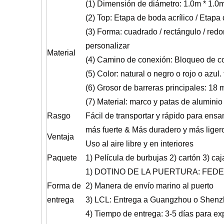
(1) Dimensión de diámetro: 1.0m * 1.0m 
(2) Top: Etapa de boda acrílico / Etapa
(3) Forma: cuadrado / rectángulo / redo
personalizar
Material
(4) Camino de conexión: Bloqueo de c
(5) Color: natural o negro o rojo o azul.
(6) Grosor de barreras principales: 18
(7) Material: marco y patas de alumini
Rasgo
Fácil de transportar y rápido para ensa
más fuerte & Más duradero y más ligero
Ventaja
Uso al aire libre y en interiores
Paquete
1) Película de burbujas 2) cartón 3) c
1) DOTINO DE LA PUERTURA: FEDEX /
Forma de
2) Manera de envío marino al puerto
entrega
3) LCL: Entrega a Guangzhou o Shenzh
4) Tiempo de entrega: 3-5 días para ex