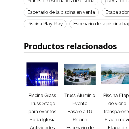
Planes de escenarios de piscina
puerta de l
Escenario de la piscina en venta
Etapa sobr
Piscina Play Play
Escenario de la piscina ba
Productos relacionados
uss de
Piscina Glass
Truss Aluminio
Piscina Etap
nio curvo
Truss Stage
Evento
de vidrio
para
para eventos
Pasarela DJ
transparent
aforma de
Boda Iglesia
Piscina
Etapa móvi
nario de
Actividades
Escenario de
Etapa de