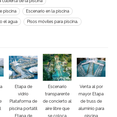
a cubierta de la piscina
e piscina
Escenario en la piscina
jo el agua
Pisos móviles para piscina.
a
Etapa de
Escenario
Venta al por
vidrio
transparente
mayor Etapa
acrí
e
Plataforma de
de concierto al
de truss de
l
piscina portátil
aire libre que
aluminio para
mo
Etapa de
se coloca
piscina