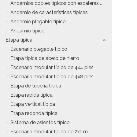
Andamios dobles típicos con escaleras de inclinación
tos
Precio del estuche de vuelo
Andamio de características típicas
Andamio plegable típico
da
Precio de la maquinaria de escenario
Andamio típico
Precio de la carpa para eventos
Etapa típica
Escenario plegable típico
Precio del andamio de aluminio
Etapa típica de acero de hierro
producto tipico
Escenario modular típico de 4x4 pies
Escenario modular típico de 4x8 pies
Etapa de tubería típica
Etapa rápida típica
Etapa vertical típica
Etapa redonda típica
Sistema de asientos típico
Escenario modular típico de 2x1 m