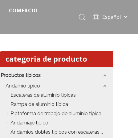
COMERCIO
Español
Precio del escenario modular
Português
Pусский
Precio de etapa rápida
Français
Precio de la etapa del evento
العربية
categoria de producto
简体中文
Precio del armazón de iluminación estándar
English
Productos típicos
Precio de la armadura del techo
Andamio típico
Precio de productos relevantes de armadura
Escaleras de aluminio típicas
Rampa de aluminio típica
Precio de iluminación de escenario
Plataforma de trabajo de aluminio típica
Precio del sonido del escenario
Andamiaje típico
Andamios dobles típicos con escaleras colgantes
fiesta
Precio de necesidades de eventos