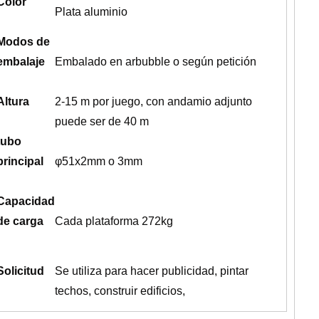
Color
Plata aluminio
Modos de
embalaje
Embalado en arbubble o según petición
Altura
2-15 m por juego, con andamio adjunto
puede ser de 40 m
tubo
principal
φ51x2mm o 3mm
Capacidad
de carga
Cada plataforma 272kg
Solicitud
Se utiliza para hacer publicidad, pintar
techos, construir edificios,