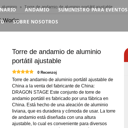
 aluminio
»
Torre de andamio de aluminio portátil ajustable
ENARIO
ANDAMIO
SUMINISTRO PARA EVENTOS
rks
YO
SOBRE NOSOTROS
scenario modular
Andamio individual
PROLIGERO
n
ideo
Breve
ura Ninja Warrior
tapa rápida
Andamios de aluminio
PROSONIDO
reguntas más frecuentes
Certificado
as africanas
inio
tapa de tubería
Andamio plegable
MAQUINARIA
Torre de andamio de aluminio
escargar
Exposición
portátil ajustable
scenario de hierro
Andamio Doble Con Escalera Subida
VUELO
Noticias
0 Recenzoj
tapa redonda
Andamio doble con escalera de mano
Carpa para eventos
Torre de andamio de aluminio portátil ajustable de
Contáctenos
scenario cuadrado
Andamio doble con escalera de 45 grados.
Mesas y Sillas para Eventos
China a la venta del fabricante de China:
DRAGON STAGE Este conjunto de torre de
andamio portátil es fabricado por una fábrica en
scenario de pista
Escaleras de aluminio
Pantalla LED para eventos
China. Está hecho de una aleación de aluminio
liviana, que es duradera y cómoda de usar. La torre
scenario al aire libre
Plataforma de trabajo de aluminio
Suministros para eventos
de andamio está diseñada con una altura
ajustable, lo cual es conveniente para diversos
roductos de escenario relevantes
Necesidades de eventos de 