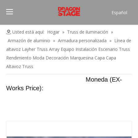
Español
Português
Pусский
Usted está aquí:
Hogar
»
Truss de iluminación
»
Français
Armazón de aluminio
»
Armadura personalizada
»
Línea de
العربية
altavoz Layher Truss Array Equipo Instalación Escenario Truss
简体中文
Rendimiento Moda Decoración Marquesina Capa Capa
Altavoz Truss
English
Moneda (EX-
Works Price):