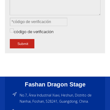
Submit
Fashan Dragon Stage
No.7, Área Industrial Xiaxi, Heshun, Distrito de
Nanhai, Foshan, 528241, Guangdong, China.