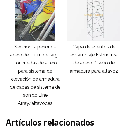
uperior de
Capa de eventos de
Andamio de alumi
4 m de largo
ensamblaje Estructura
doble capa 
s de acero
de acero Diseño de
1,35x2x8,51 m
stema de
armadura para altavoz
escalera de 45 
de armadura
 sistema de
o Line
ltavoces
Artículos relacionados