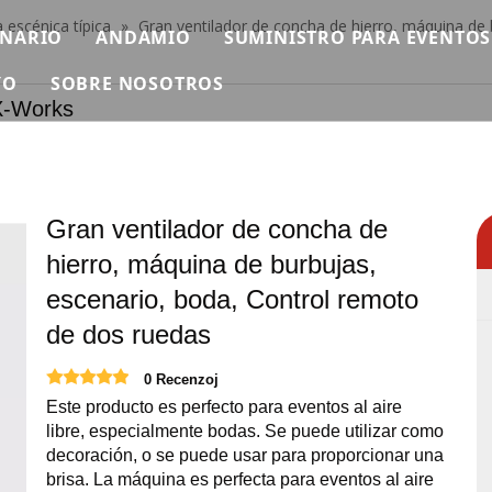
 escénica típica
»
Gran ventilador de concha de hierro, máquina de
ENARIO
ANDAMIO
SUMINISTRO PARA EVENTOS
YO
SOBRE NOSOTROS
scenario modular
Andamio individual
PROLIGERO
rks
n
ideo
Breve
ura Ninja Warrior
tapa rápida
Andamios de aluminio
PROSONIDO
reguntas más frecuentes
Certificado
as africanas
inio
tapa de tubería
Andamio plegable
MAQUINARIA
Gran ventilador de concha de
escargar
Exposición
scenario de hierro
Andamio Doble Con Escalera Subida
VUELO
hierro, máquina de burbujas,
Noticias
tapa redonda
Andamio doble con escalera de mano
Carpa para eventos
escenario, boda, Control remoto
Contáctenos
de dos ruedas
scenario cuadrado
Andamio doble con escalera de 45 grados.
Mesas y Sillas para Eventos
scenario de pista
Escaleras de aluminio
Pantalla LED para eventos
0 Recenzoj
Este producto es perfecto para eventos al aire
scenario al aire libre
Plataforma de trabajo de aluminio
Suministros para eventos
libre, especialmente bodas. Se puede utilizar como
decoración, o se puede usar para proporcionar una
roductos de escenario relevantes
Necesidades de eventos de 
brisa. La máquina es perfecta para eventos al aire