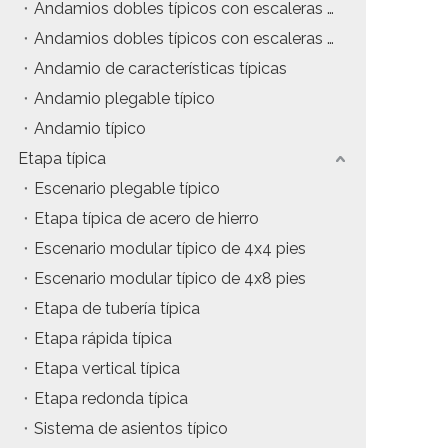
Andamios dobles típicos con escaleras colgantes
tos
Precio del estuche de vuelo
Andamios dobles típicos con escaleras de inclinación
Andamio de características típicas
da
Precio de la maquinaria de escenario
Andamio plegable típico
Precio de la carpa para eventos
Andamio típico
Etapa típica
Precio del andamio de aluminio
Escenario plegable típico
producto tipico
Etapa típica de acero de hierro
Escenario modular típico de 4x4 pies
Escenario modular típico de 4x8 pies
Etapa de tubería típica
Etapa rápida típica
Etapa vertical típica
Etapa redonda típica
Sistema de asientos típico