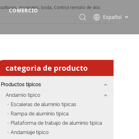
 burbujas, escenario, boda, Control remoto de dos
COMERCIO
Español
Precio del escenario modular
Português
Pусский
Precio de etapa rápida
Français
Precio de la etapa del evento
العربية
简体中文
Precio del armazón de iluminación estándar
categoria de producto
English
Precio de la armadura del techo
Productos típicos
Precio de productos relevantes de armadura
Andamio típico
Escaleras de aluminio típicas
Precio de iluminación de escenario
Rampa de aluminio típica
Precio del sonido del escenario
Plataforma de trabajo de aluminio típica
Andamiaje típico
fiesta
Precio de necesidades de eventos