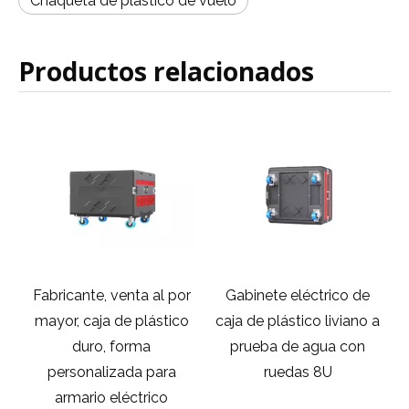
Chaqueta de plástico de vuelo
Productos relacionados
e
Fabricante, venta al por
Gabinete eléctrico de
H
a
mayor, caja de plástico
caja de plástico liviano a
duro, forma
prueba de agua con
personalizada para
ruedas 8U
armario eléctrico