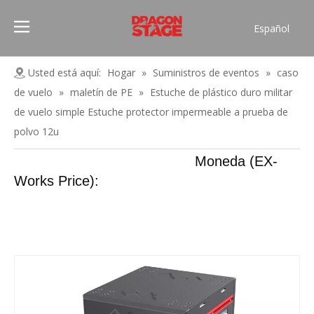
Español
Português
Pусский
Usted está aquí:
Hogar
»
Suministros de eventos
»
caso
Français
de vuelo
»
maletín de PE
»
Estuche de plástico duro militar
العربية
de vuelo simple Estuche protector impermeable a prueba de
简体中文
polvo 12u
English
Moneda (EX-
Works Price):