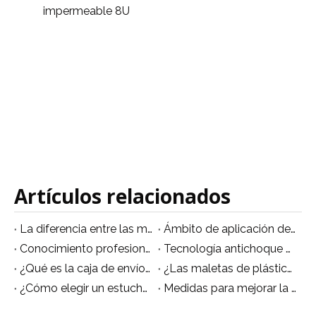
impermeable 8U
Artículos relacionados
La diferencia entre las materias primas del Flight Case.
Ámbito de aplicación del Flightcase de plástico
Conocimiento profesional de mantenimiento de maletas de vuelo.
Tecnología antichoque de flight case
¿Qué es la caja de envío aéreo?
¿Las maletas de plástico son más cómodas de transportar?
¿Cómo elegir un estuche de vuelo?
Medidas para mejorar la robustez de los Flightcases de plástico