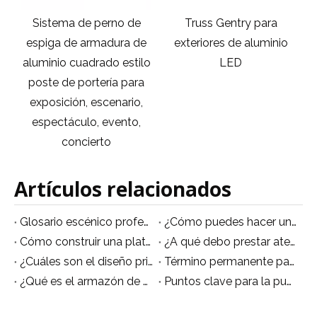
Sistema de perno de
Truss Gentry para
e
espiga de armadura de
exteriores de aluminio
e
aluminio cuadrado estilo
LED
poste de portería para
exposición, escenario,
espectáculo, evento,
concierto
Artículos relacionados
Glosario escénico profesional que el equipo de escenario chino debe saber
¿Cómo puedes hacer un escenario de baile sobre la piscina?
Cómo construir una plataforma escénica
¿A qué debo prestar atención al montar un escenario de concierto?
¿Cuáles son el diseño principal de la pantalla LED en el escenario?
Término permanente para luces de iluminación de escenario.
¿Qué es el armazón de escenario?
Puntos clave para la puesta en escena