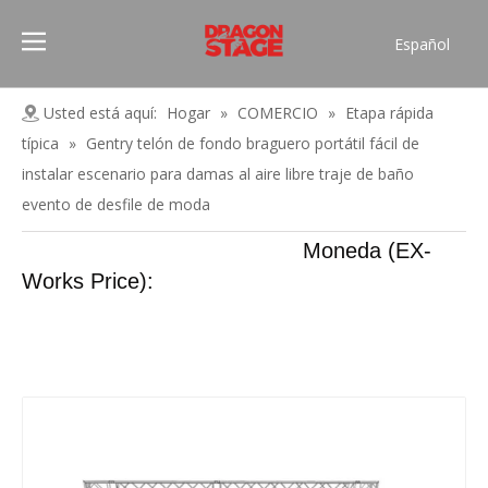
Español
Português
Pусский
Usted está aquí:
Hogar
»
COMERCIO
»
Etapa rápida
Français
típica
»
Gentry telón de fondo braguero portátil fácil de
العربية
instalar escenario para damas al aire libre traje de baño
简体中文
evento de desfile de moda
English
Moneda (EX-
Works Price):