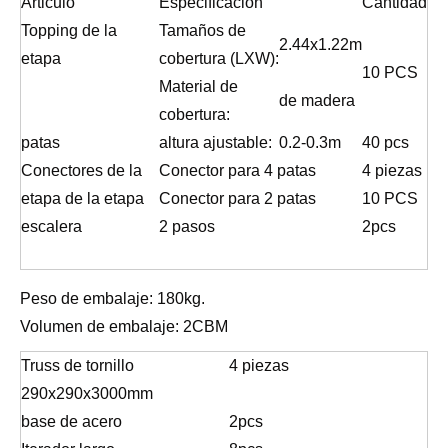
Articulo
Especificación
Cantidad
Topping de la
Tamaños de
2.44x1.22m
etapa
cobertura (LXW):
10 PCS
Material de
de madera
cobertura:
patas
altura ajustable:
0.2-0.3m
40 pcs
Conectores de la
Conector para 4 patas
4 piezas
etapa de la etapa
Conector para 2 patas
10 PCS
escalera
2 pasos
2pcs
Peso de embalaje: 180kg.
Volumen de embalaje: 2CBM
Truss de tornillo
4 piezas
290x290x3000mm
base de acero
2pcs