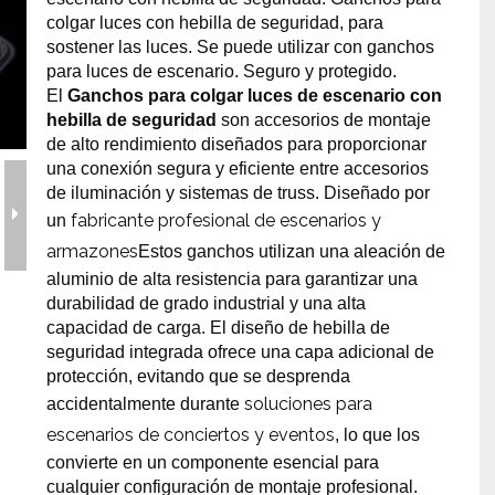
colgar luces con hebilla de seguridad, para
erramientas y accesorios de escenario
Caja de embalaje para even
sostener las luces. Se puede utilizar con ganchos
para luces de escenario. Seguro y protegido.
Joyería para eventos de bo
El
Ganchos para colgar luces de escenario con
hebilla de seguridad
son accesorios de montaje
de alto rendimiento diseñados para proporcionar
una conexión segura y eficiente entre accesorios
de iluminación y sistemas de truss. Diseñado por
fabricante profesional de escenarios y
un
armazones
Estos ganchos utilizan una aleación de
aluminio de alta resistencia para garantizar una
durabilidad de grado industrial y una alta
capacidad de carga. El diseño de hebilla de
seguridad integrada ofrece una capa adicional de
protección, evitando que se desprenda
soluciones para
accidentalmente durante
escenarios de conciertos y eventos
, lo que los
convierte en un componente esencial para
cualquier configuración de montaje profesional.