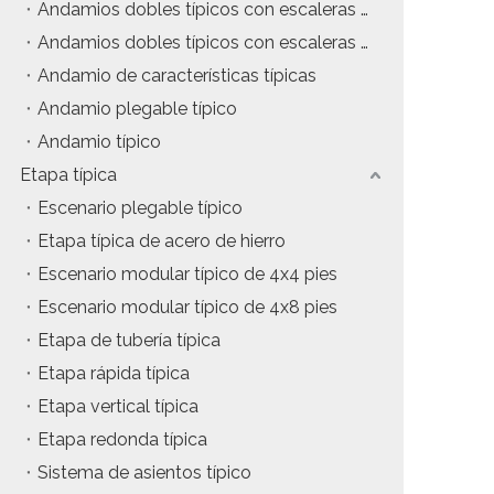
Andamios dobles típicos con escaleras colgantes
tos
Precio del estuche de vuelo
Andamios dobles típicos con escaleras de inclinación
Andamio de características típicas
da
Precio de la maquinaria de escenario
Andamio plegable típico
Precio de la carpa para eventos
Andamio típico
Etapa típica
Precio del andamio de aluminio
Escenario plegable típico
producto tipico
Etapa típica de acero de hierro
Escenario modular típico de 4x4 pies
Escenario modular típico de 4x8 pies
Etapa de tubería típica
Etapa rápida típica
Etapa vertical típica
Etapa redonda típica
Sistema de asientos típico