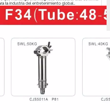
industria del entretenimiento global.
ara la
.