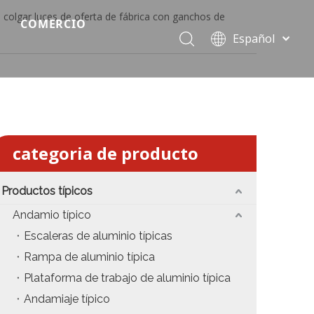
colgar luces de oferta de fábrica con ganchos de
COMERCIO
Español
Precio del escenario modular
Português
Pусский
Precio de etapa rápida
Français
Precio de la etapa del evento
العربية
简体中文
Precio del armazón de iluminación estándar
categoria de producto
English
Precio de la armadura del techo
Productos típicos
Precio de productos relevantes de armadura
Andamio típico
Escaleras de aluminio típicas
Precio de iluminación de escenario
Rampa de aluminio típica
Precio del sonido del escenario
Plataforma de trabajo de aluminio típica
Andamiaje típico
fiesta
Precio de necesidades de eventos