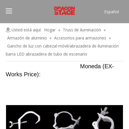
Español
Português
Pусский
Usted está aquí:
Hogar
»
Truss de iluminación
»
Français
Armazón de aluminio
»
Accesorios para armazones
»
العربية
Gancho de luz con cabezal móvil/abrazadera de iluminación
简体中文
barra LED abrazadera de tubo de escenario
English
Moneda (EX-
Works Price):