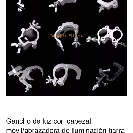
Gancho de luz con cabezal
móvil/abrazadera de iluminación barra