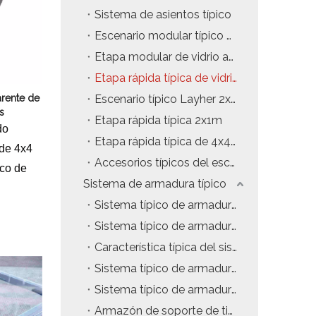
Sistema de asientos típico
Escenario modular típico de 2x1 m
Etapa modular de vidrio acrílico de 4x4ft
Etapa rápida típica de vidrio acrílico
arente de
Escenario típico Layher 2x1m
s
Etapa rápida típica 2x1m
do
Etapa rápida típica de 4x4 pies
 de 4x4
Accesorios típicos del escenario
ico de
Sistema de armadura típico
Sistema típico de armadura de techo con estructura en A
 1,5 m.
Sistema típico de armadura de techo curvo
Característica típica del sistema de truss
Sistema típico de armadura de techo plano
Sistema típico de armadura Gentry
Armazón de soporte de tierra LED típico