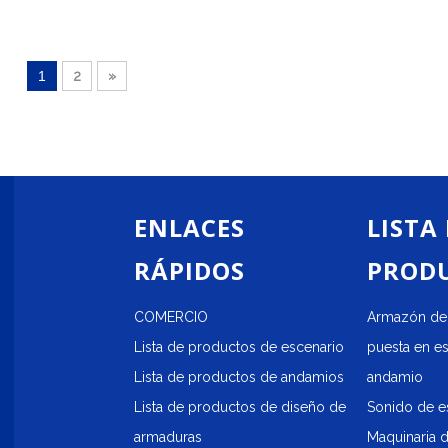
opción elegante y moderna pa
bodas.Las medidas totales so
14,64x3,66m y las alturas son
1
2
»
diferentes, damos varias opci
ENLACES
LISTA
RÁPIDOS
PROD
COMERCIO
Armazón de 
Lista de productos de escenario
puesta en e
Lista de productos de andamios
andamio
Lista de productos de diseño de
Sonido de e
armaduras
Maquinaria 