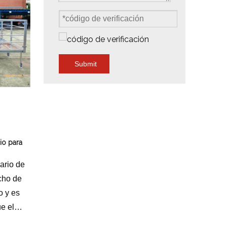
Submit
io para
ario de
cho de
o y es
e el
ndo una