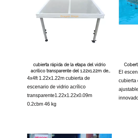
cubierta rápida de la etapa del vidrio
Cobert
acrílico transparente del 1.22x1.22m de
El escen
los 4x4ft
4x4ft 1.22x1.22m cubierta de
cubierta 
escenario de vidrio acrílico
ajustabl
transparente1.22x1.22x0.09m
innovado
0.2cbm 46 kg
potencial