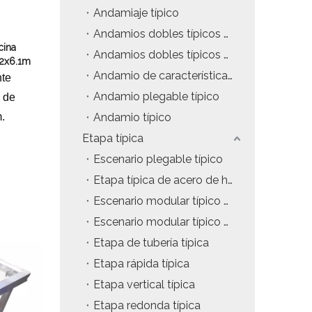
Andamiaje típico
tos
Precio del estuche de vuelo
Andamios dobles típicos con escaleras colgantes
cina
da
Precio de la maquinaria de escenario
Andamios dobles típicos con escaleras de inclinación
.2x6.1m
Andamio de características típicas
nte
Precio de la carpa para eventos
Andamio plegable típico
a de
Precio del andamio de aluminio
.
Andamio típico
Etapa típica
producto tipico
Escenario plegable típico
Etapa típica de acero de hierro
Escenario modular típico de 4x4 pies
Escenario modular típico de 4x8 pies
Etapa de tubería típica
Etapa rápida típica
Etapa vertical típica
Etapa redonda típica