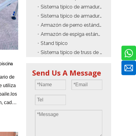
Sistema típico de armadura sin techo
Sistema típico de armadura de torre PA
Armazón de perno estándar
Armazón de espiga estándar
Stand típico
Sistema típico de truss de Layher
piscina
Send Us A Message
ario de
 utiliza
baile.los
m, cada