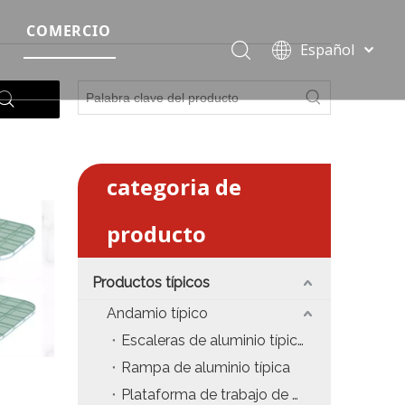
COMERCIO
Español
Precio del escenario modular
Português
Pусский
Precio de etapa rápida
Français
Precio de la etapa del evento
العربية
简体中文
categoria de
Precio del armazón de iluminación estándar
English
producto
Precio de la armadura del techo
Precio de productos relevantes de armadura
Productos típicos
Precio de iluminación de escenario
Andamio típico
Escaleras de aluminio típicas
Precio del sonido del escenario
Rampa de aluminio típica
fiesta
Precio de necesidades de eventos
Plataforma de trabajo de aluminio típica