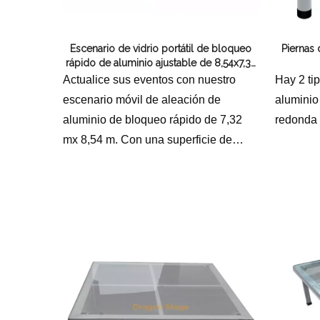
H
Escenario de vidrio portátil de bloqueo
Piernas d
rápido de aluminio ajustable de 8,54x7,32
m con 2 escaleras
Actualice sus eventos con nuestro
Hay 2 tip
escenario móvil de aleación de
aluminio 
aluminio de bloqueo rápido de 7,32
redonda 
mx 8,54 m. Con una superficie de
vidrio duradera, una altura ajustable
de 0,4 a 0,6 m y 2 escaleras incluidas,
este escenario modular es perfecto
para bodas, conciertos y
exposiciones. Montaje sencillo y sin
herramientas para una máxima
eficiencia.