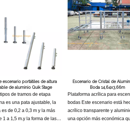
e escenario portátiles de altura
Escenario de Cristal de Alumin
table de aluminio Quik Stage
Boda 14,64x3,66m
tipos de tramos de etapa
Plataforma acrílica para escen
na es una pata ajustable, la
bodas Este escenario está he
 es de 0,2 a 0,3 m y la más
acrílico transparente y alumini
e 1 a 1,5 m.y la forma de las
una opción más económica qu
 cuadrada y redonda.
escenario de vidrio.Sigue sie