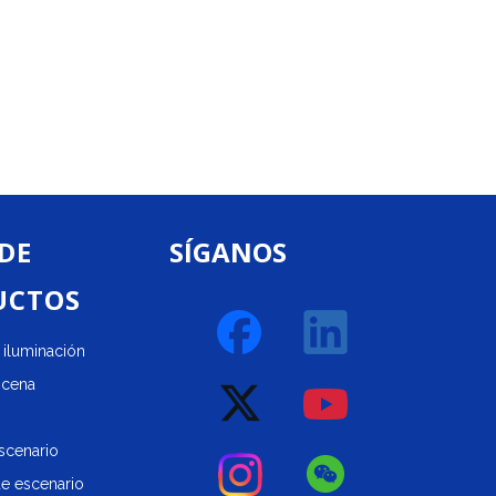
ra
n
ones.
 DE
SÍGANOS
UCTOS
iluminación
scena
scenario
de escenario