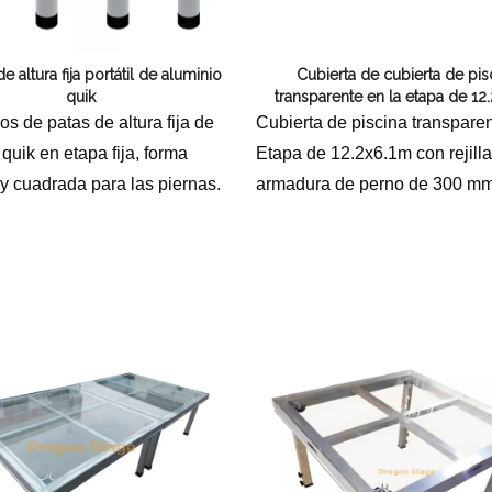
erramientas y accesorios de escenario
Caja de embalaje para even
e altura fija portátil de aluminio
Cubierta de cubierta de pis
Joyería para eventos de bo
quik
transparente en la etapa de 12
os de patas de altura fija de
Cubierta de piscina transpare
quik en etapa fija, forma
Etapa de 12.2x6.1m con rejill
y cuadrada para las piernas.
armadura de perno de 300 mm