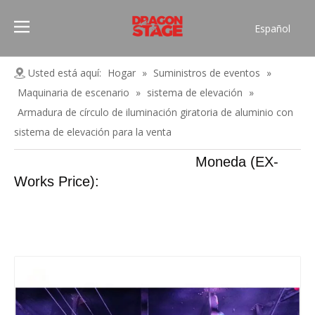
Español
Português
Pусский
Usted está aquí:
Hogar
»
Suministros de eventos
»
Français
Maquinaria de escenario
»
sistema de elevación
»
العربية
Armadura de círculo de iluminación giratoria de aluminio con
简体中文
sistema de elevación para la venta
English
Moneda (EX-
Works Price):