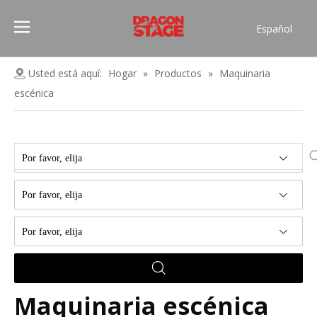
Español
Português
Pусский
Usted está aquí:
Hogar
»
Productos
»
Maquinaria
Français
escénica
العربية
简体中文
English
Por favor, elija
Por favor, elija
Por favor, elija
Maquinaria escénica