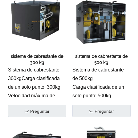
Funciona silenciosamente
s
fácil mantenimiento.
con transmisión de 3
Disponible como kit con
pasos y engranaje
Flightcase y controlador
helicoidal
Instalación sencilla de un
segundo freno
Presenta un diseño
sistema de cabrestante de
sistema de cabrestante de
300 kg
500 kg
poligonal para un fácil
Sistema de cabrestante
Sistema de cabrestante
mantenimiento.
300kgCarga clasificada
de 500kg
Disponible como kit con
de un solo punto: 300kg
Carga clasificada de un
estuche de vuelo y
Velocidad máxima de
solo punto: 500kg
controlador
elevación: 0.42m / s
Velocidad máxima de
Preguntar
Preguntar
Trayota estándar: 8
elevación: 0.42m / s
metros a 11 metros.
Trayota estándar: 8
Velocidad nominal: 0.27m
metros a 11 metros.