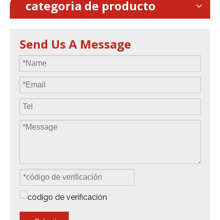
categoria de producto
/ s ~ 0.42m / s
1.2m / s
Send Us A Message