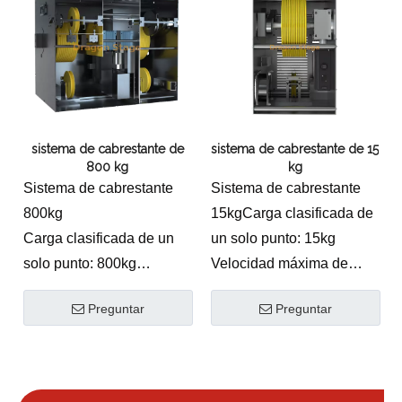
/ s ~ 0.42m / s
Velocidad nominal: 0.27m
/ s ~ 0.42m / s
sistema de cabrestante de
sistema de cabrestante de 15
800 kg
kg
Sistema de cabrestante
Sistema de cabrestante
800kg
15kgCarga clasificada de
Carga clasificada de un
un solo punto: 15kg
solo punto: 800kg
Velocidad máxima de
Velocidad máxima de
elevación: 1.5m / s
Preguntar
Preguntar
elevación: 0.42m / s
Trazo estándar: 11
Trayota estándar: 8
metros.
metros a 11 metros.
Ángulo nominal: con
Velocidad nominal: 0.27m
ángulo 0.8m / s sin ángulo