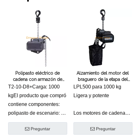
Polipasto eléctrico de
Alzamiento del motor del
cadena con armazón de
braguero de la etapa del
1000 kg para levantar la
dragón del alzamiento de
T2-10-D8+Carga: 1000
LPL500 para 1000 kg
pantalla LED d8+
cadena del motor eléctrico
kgEl producto que compró
Ligera y potente
del GIS alzamiento de
contiene componentes:
cadena eléctrico de 1
tonelada D8
polipasto de escenario: 1
Los motores de cadena
ud.
de entretenimiento más
Preguntar
Preguntar
Caja de vuelo del
livianos de su categoría
polipasto: 1 ud.
LPML250: Pesa 12 kg,