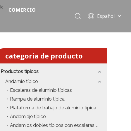
le
COMERCIO
Español
Precio del escenario modular
Português
Pусский
Precio de etapa rápida
Français
Precio de la etapa del evento
العربية
categoria de producto
简体中文
Precio del armazón de iluminación estándar
English
Productos típicos
Precio de la armadura del techo
Andamio típico
Precio de productos relevantes de armadura
Escaleras de aluminio típicas
Rampa de aluminio típica
Precio de iluminación de escenario
Plataforma de trabajo de aluminio típica
Precio del sonido del escenario
Andamiaje típico
Andamios dobles típicos con escaleras colgantes
fiesta
Precio de necesidades de eventos