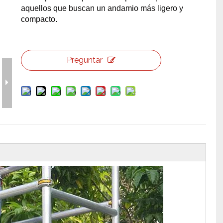
aquellos que buscan un andamio más ligero y
erramientas y accesorios de escenario
Caja de embalaje para even
compacto.
Joyería para eventos de bo
Preguntar