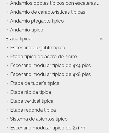
Andamios dobles típicos con escaleras de inclinación
tos
Precio del estuche de vuelo
Andamio de características típicas
Andamio plegable típico
da
Precio de la maquinaria de escenario
Andamio típico
Precio de la carpa para eventos
Etapa típica
Escenario plegable típico
Precio del andamio de aluminio
Etapa típica de acero de hierro
producto tipico
Escenario modular típico de 4x4 pies
Escenario modular típico de 4x8 pies
Etapa de tubería típica
Etapa rápida típica
Etapa vertical típica
Etapa redonda típica
Sistema de asientos típico
Escenario modular típico de 2x1 m