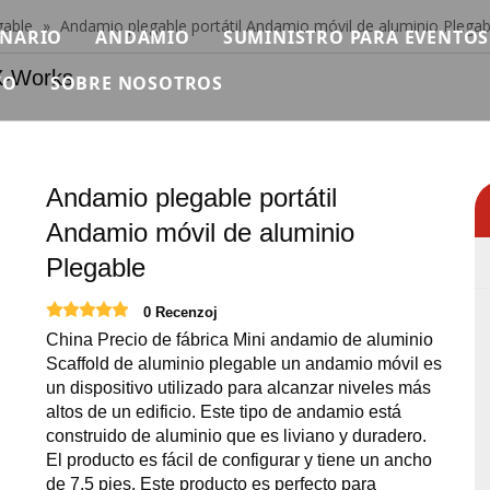
gable
»
Andamio plegable portátil Andamio móvil de aluminio Plegab
ENARIO
ANDAMIO
SUMINISTRO PARA EVENTOS
rks
YO
SOBRE NOSOTROS
scenario modular
Andamio individual
PROLIGERO
n
ideo
Breve
ura Ninja Warrior
tapa rápida
Andamios de aluminio
PROSONIDO
reguntas más frecuentes
Certificado
as africanas
inio
tapa de tubería
Andamio plegable
MAQUINARIA
Andamio plegable portátil
escargar
Exposición
Andamio móvil de aluminio
scenario de hierro
Andamio Doble Con Escalera Subida
VUELO
Plegable
Noticias
tapa redonda
Andamio doble con escalera de mano
Carpa para eventos
0 Recenzoj
Contáctenos
scenario cuadrado
Andamio doble con escalera de 45 grados.
Mesas y Sillas para Eventos
China Precio de fábrica Mini andamio de aluminio
Scaffold de aluminio plegable un andamio móvil es
scenario de pista
Escaleras de aluminio
Pantalla LED para eventos
un dispositivo utilizado para alcanzar niveles más
altos de un edificio. Este tipo de andamio está
scenario al aire libre
Plataforma de trabajo de aluminio
Suministros para eventos
construido de aluminio que es liviano y duradero.
El producto es fácil de configurar y tiene un ancho
roductos de escenario relevantes
Necesidades de eventos de 
de 7.5 pies. Este producto es perfecto para